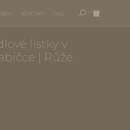
ŘÍBĚH
KONTAKT
FAQ
ové lístky v
abičce | Růže