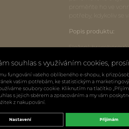
proměňte ho ve vonný
potřeby, kdykoliv se 
Popis produktu:
Složení: bramborový 
lauryl sulfate, cocam
ám souhlas s využíváním cookies, pros
voda, parfém, phenox
cinnamal, hydroxycitron
mu fungování vašeho oblíbeného e-shopu, k přizpůso
17200.
ránek vašim potřebám, ke statistickým a marketingo
užíváme soubory cookie. Kliknutím na tlačítko „Přij
Rozměry krabičky:
ø 
ouhlas s jejich sběrem a zpracováním a my vám poskyt
Obsah: vonné mýdlové 
ážitek z nakupování.
vůní růže
Víčko: jílový reliéf 
Nastavení
Přijímám
použitelný vonný dif