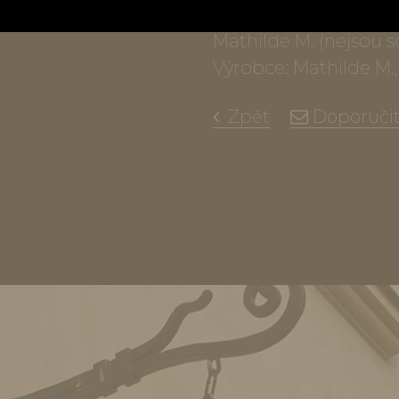
Provonění reliéfu: p
Mathilde M. (nejsou s
Výrobce: Mathilde M.,
Zpět
Doporuči