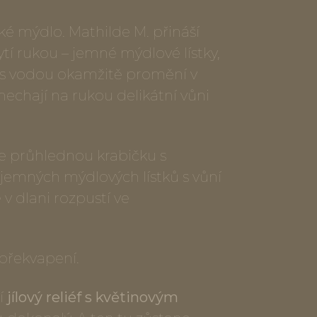
é mýdlo. Mathilde M. přináší
tí rukou – jemné mýdlové lístky,
u s vodou okamžitě promění v
echají na rukou delikátní vůni
te průhlednou krabičku s
 jemných mýdlových lístků s vůní
 v dlani rozpustí ve
 překvapení.
dí
jílový reliéf s květinovým