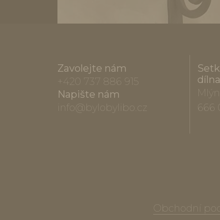
Zavolejte nám
Setk
díln
+420 737 886 915
Mlýn
Napište nám
info@bylobylibo.cz
666 
Obchodní po