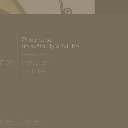
Přidejte se
do světa ByloByLibo
facebook
17.00
instagram
youtube
 údajů
Cookies