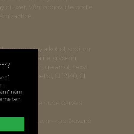
 difuzér. Vůni obnovujte podle
vám zachce.
škrob, polyvinylalkohol, sodium
idopropyl betaine, glycerin,
ím?
yethanol, BHT, geraniol, hexyl
ellal, citronellol, CI 19140, CI
bení
vým
ímám“ nám
8 × 5,2 cm
neme ten
lístky v bílé a nude barvě s
s květinovým vzorem — opakovaně
uzér