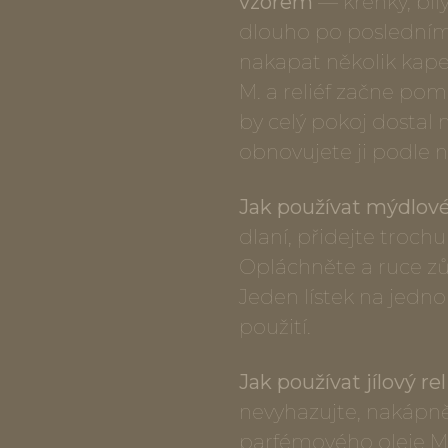
vzorem
— křehký, bílý
dlouho po posledním 
nakapat několik kap
M. a reliéf začne po
by celý pokoj dostal n
obnovujete ji podle n
Jak používat mýdlové 
dlaní, přidejte troch
Opláchněte a ruce z
Jeden lístek na jedno
použití.
Jak používat jílový rel
nevyhazujte, nakápně
parfémového oleje Ma