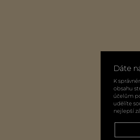
Dáte n
K správné
obsahu st
účelům po
udělíte s
nejlepší z