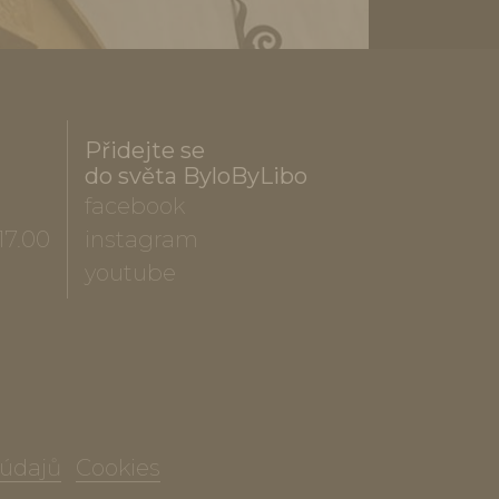
Přidejte se
do světa ByloByLibo
facebook
17.00
instagram
youtube
 údajů
Cookies