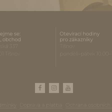
ejme se:
Otevírací hodiny
a, obchod
pro zákazníky
ská 337
Tišnov
01 Tišnov
pondělí–pátek 10.00–
dmínky
Doprava a platba
Ochrana osobních