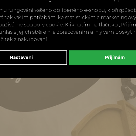
mu fungování vašeho oblíbeného e-shopu, k přizpůso
ránek vašim potřebám, ke statistickým a marketingo
užíváme soubory cookie. Kliknutím na tlačítko „Přij
ouhlas s jejich sběrem a zpracováním a my vám poskyt
ážitek z nakupování.
Nastavení
Přijímám