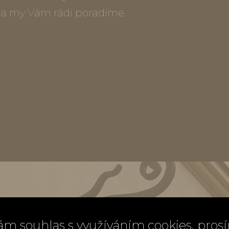
) a my Vám rádi poradíme.
ám souhlas s využíváním cookies, pros