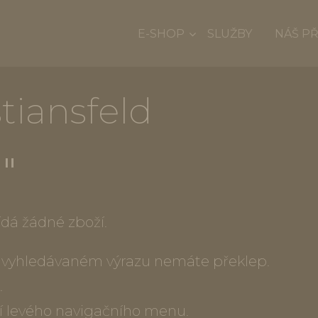
E-SHOP
SLUŽBY
NÁŠ P
stiansfeld
""
dá žádné zboží.
ve vyhledávaném výrazu nemáte překlep.
.
í levého navigačního menu.