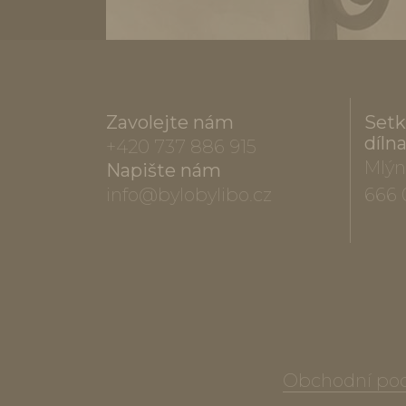
Zavolejte nám
Setk
díln
+420 737 886 915
Mlýn
Napište nám
info@bylobylibo.cz
666 
Obchodní po