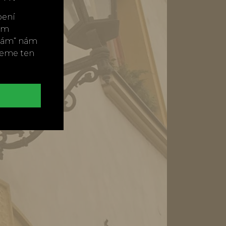
bení
vým
ímám“ nám
neme ten