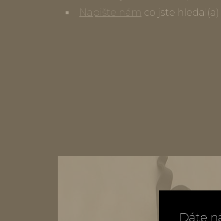
Napište nám
co jste hledal(a
Dáte n