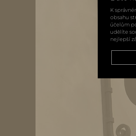
K správné
obsahu st
účelům po
udělíte s
nejlepší z