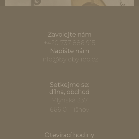
Zavolejte nám
+420 737 886 915
Napište nám
info@bylobylibo.cz
Setkejme se:
dílna, obchod
Mlýnská 337
666 01 Tišnov
Otevírací hodiny