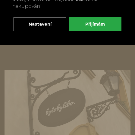
Výrobek je určen k použití s LED světly,
nakupování.
není vhodný pro čajovou svíčku
Nastavení
Přijímám
Zpět
Doporučit