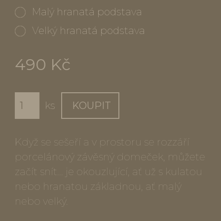
Malý hranatá podstava
Velký hranatá podstava
490 Kč
ks
KOUPIT
Když se sešeří a v prostoru se rozzáří
porcelánový závěsný domeček, můžete
začít snít... je okouzlující, ať už s kulatou
nebo hranatou základnou, ať malý
nebo velký.