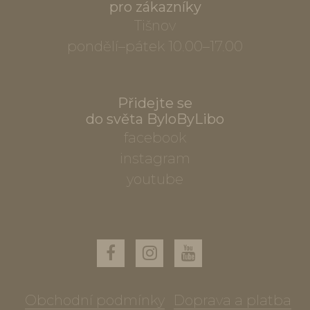
pro zákazníky
Tišnov
pondělí–pátek 10.00–17.00
Přidejte se
do světa ByloByLibo
facebook
instagram
youtube
Obchodní podmínky
Doprava a platba