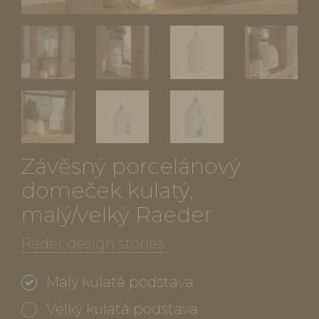
Závěsný porcelánový
domeček kulatý,
malý/velký Raeder
Räder design stories
Malý kulatá podstava
Velký kulatá podstava