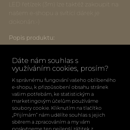
LED řetízek (3m) lze taktéž zakoupit na
našem e-shopu a svítící dárek je
dokonán:-)
Popis produktu:
Materiál: porcelán neglazovaný,
Dáte nám souhlas s
ocelové lanko
využíváním cookies, prosím?
Rozměry: velký domeček (kulatá
podstava) výška 16 cm, průměr 9,5 cm,
K správnému fungování vašeho oblíbeného
e-shopu, k přizpůsobení obsahu stránek
malý domeček (kulatá podstava) výška
vašim potřebám, ke statistickým a
12 cm, průměr 7,3 cm, velký domeček
marketingovým účelům používáme
(hranatá podstava 8 x 8 x 15,5 cm), malý
soubory cookie. Kliknutím na tlačítko
domeček (hranatá podstava 6 x 6 x 11,5
„Přijímám“ nám udělíte souhlas s jejich
sběrem a zpracováním a my vám
cm)
poskytneme ten nejlepší zážitek z