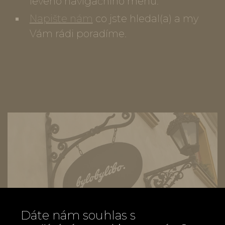
levého navigačního menu.
Napište nám
co jste hledal(a) a my
Vám rádi poradíme.
Dáte nám souhlas s