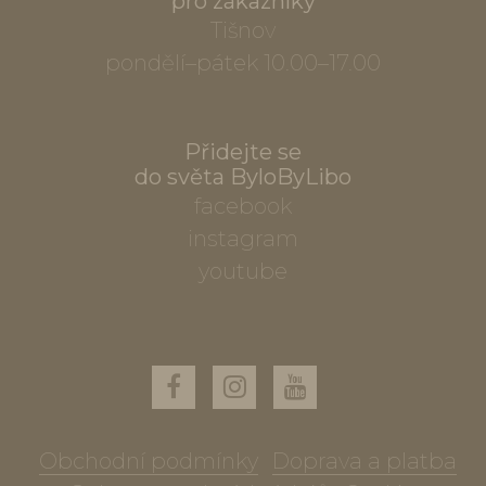
pro zákazníky
Tišnov
pondělí–pátek 10.00–17.00
Přidejte se
do světa ByloByLibo
facebook
instagram
youtube
Obchodní podmínky
Doprava a platba