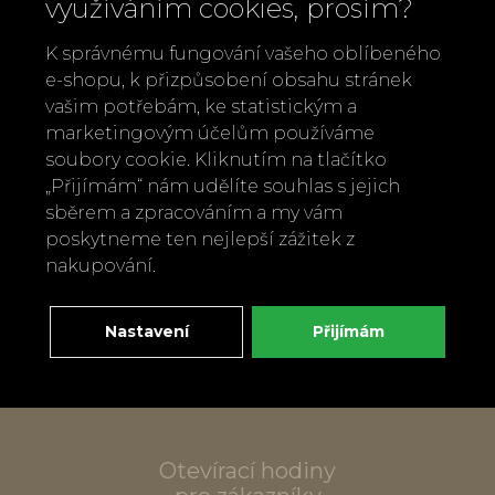
využíváním cookies, prosím?
K správnému fungování vašeho oblíbeného
e-shopu, k přizpůsobení obsahu stránek
vašim potřebám, ke statistickým a
Zavolejte nám
marketingovým účelům používáme
+420 737 886 915
soubory cookie. Kliknutím na tlačítko
Napište nám
„Přijímám“ nám udělíte souhlas s jejich
info@bylobylibo.cz
sběrem a zpracováním a my vám
poskytneme ten nejlepší zážitek z
nakupování.
Setkejme se:
dílna, obchod
Nastavení
Přijímám
Mlýnská 337
666 01 Tišnov
Otevírací hodiny