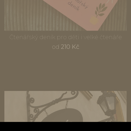
Čtenářský deník pro děti i velké čtenáře
od
210 Kč