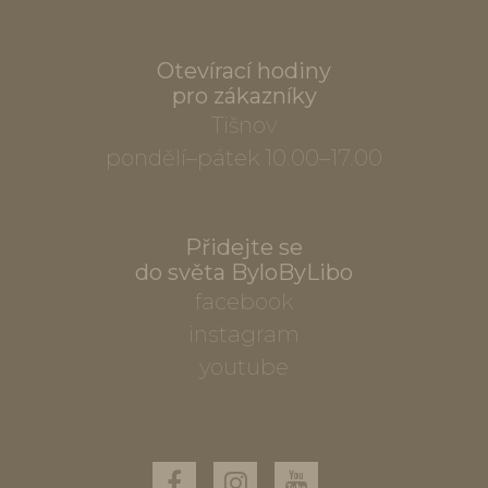
Otevírací hodiny
pro zákazníky
Tišnov
pondělí–pátek 10.00–17.00
Přidejte se
do světa ByloByLibo
facebook
instagram
youtube