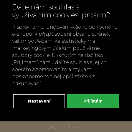
Dáte nám souhlas s
využíváním cookies, prosím?
K správnému fungování vašeho oblíbeného
e-shopu, k přizpůsobení obsahu stránek
vašim potřebám, ke statistickým a
marketingovým účelům používáme
Zavolejte nám
soubory cookie. Kliknutím na tlačítko
„Přijímám“ nám udělíte souhlas s jejich
+420 737 886 915
sběrem a zpracováním a my vám
Napište nám
poskytneme ten nejlepší zážitek z
info@bylobylibo.cz
nakupování.
Nastavení
Přijímám
Setkejme se:
dílna, obchod
Mlýnská 337
666 01 Tišnov