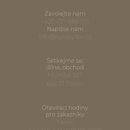
Zavolejte nám
+420 737 886 915
Napište nám
info@bylobylibo.cz
Setkejme se:
dílna, obchod
Mlýnská 337
666 01 Tišnov
Otevírací hodiny
pro zákazníky
Tišnov