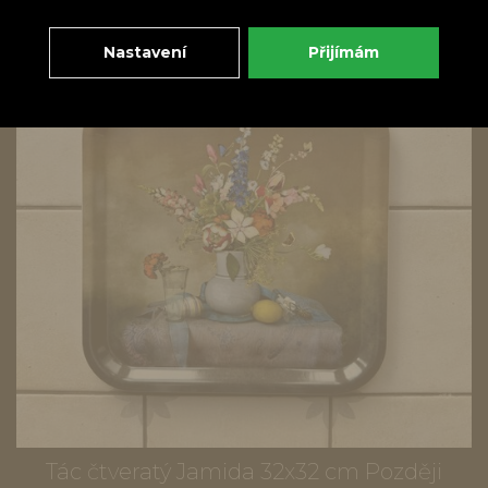
Nastavení
Přijímám
Tác čtveratý Jamida 32x32 cm Později