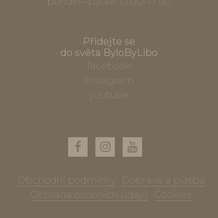
pondělí–pátek 10.00–17.00
Přidejte se
do světa ByloByLibo
facebook
instagram
youtube
Obchodní podmínky
Doprava a platba
Ochrana osobních údajů
Cookies