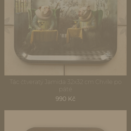
Tác čtveratý Jamida 32x32 cm Chvíle po
páté
990 Kč