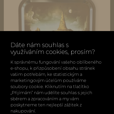
Dáte nám souhlas s
využíváním cookies, prosím?
K správnému fungování vašeho oblíbeného
e-shopu, k přizpůsobení obsahu stránek
vašim potřebám, ke statistickým a
marketingovým účelům používáme
soubory cookie. Kliknutím na tlačítko
„Přijímám“ nám udělíte souhlas s jejich
Tác čtveratý Jamida 32x32 cm Terapeut
sběrem a zpracováním a my vám
990 Kč
poskytneme ten nejlepší zážitek z
nakupování.