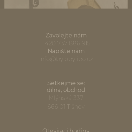
Zavolejte nám
+420 737 886 915
Napište nám
info@bylobylibo.cz
Setkejme se:
dílna, obchod
Mlýnská 337
666 01 Tišnov
Otevírací hodiny