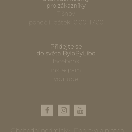
pro zákazníky
Tišnov
pondělí–pátek 10.00–17.00
Přidejte se
do světa ByloByLibo
facebook
instagram
youtube
Obchodní podmínky
Doprava a platba