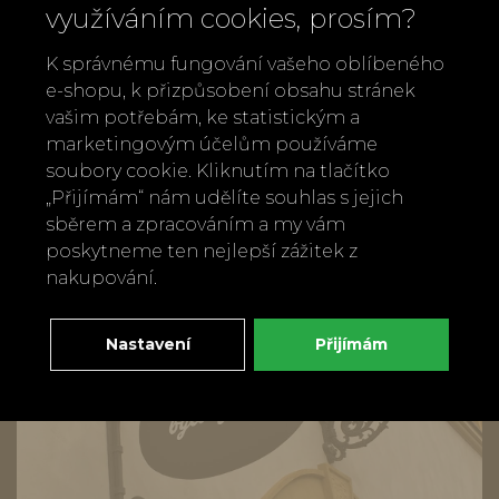
využíváním cookies, prosím?
Hrnek na čaj se sítkem Juliet, 475 ml
K správnému fungování vašeho oblíbeného
e-shopu, k přizpůsobení obsahu stránek
650 Kč
vašim potřebám, ke statistickým a
marketingovým účelům používáme
soubory cookie. Kliknutím na tlačítko
„Přijímám“ nám udělíte souhlas s jejich
sběrem a zpracováním a my vám
poskytneme ten nejlepší zážitek z
nakupování.
Nastavení
Přijímám