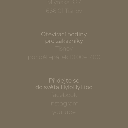
Mlýnská 337
666 01 Tišnov
Otevírací hodiny
pro zákazníky
Tišnov
pondělí–pátek 10.00–17.00
Přidejte se
do světa ByloByLibo
facebook
instagram
youtube