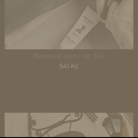
Bavlněné pleny, set 3 ks
541 Kč