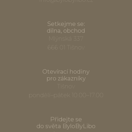
Setkejme se:
dílna, obchod
Mlýnská 337
666 01 Tišnov
Otevírací hodiny
pro zákazníky
Tišnov
pondělí–pátek 10.00–17.00
Přidejte se
do světa ByloByLibo