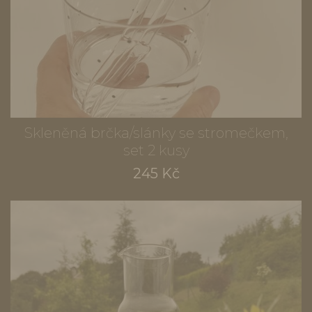
Skleněná brčka/slánky se stromečkem,
set 2 kusy
245 Kč