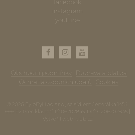
facebook
instagram
youtube
Obchodní podmínky
Doprava a platba
Ochrana osobních údajů
Cookies
© 2026 ByloByLibo s.r.o., se sídlem Jenerálka 1454,
666 02 Předklášteří, IČ 06202845, DIČ CZ06202845 |
Vytvořil
web-klub.cz