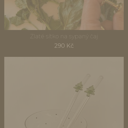
Zlaté sítko na sypaný čaj
290 Kč