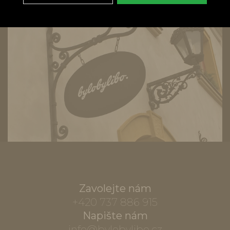
Zavolejte nám
+420 737 886 915
Napište nám
info@bylobylibo.cz