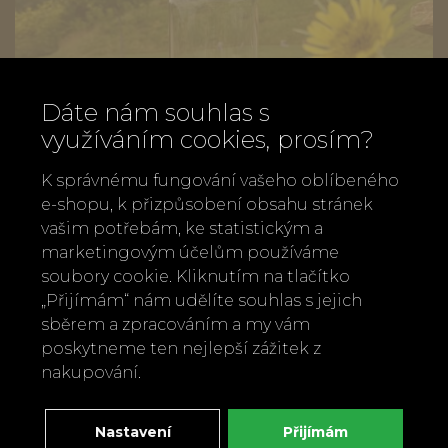
Dáte nám souhlas s
využíváním cookies, prosím?
K správnému fungování vašeho oblíbeného
e-shopu, k přizpůsobení obsahu stránek
vašim potřebám, ke statistickým a
marketingovým účelům používáme
soubory cookie. Kliknutím na tlačítko
Skleněná karafa a termosklenice s
„Přijímám“ nám udělíte souhlas s jejich
růžovým srdcem
sběrem a zpracováním a my vám
od
390 Kč
poskytneme ten nejlepší zážitek z
nakupování.
Nastavení
Přijímám