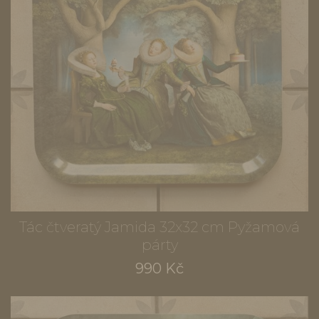
Tác čtveratý Jamida 32x32 cm Pyžamová
párty
990 Kč