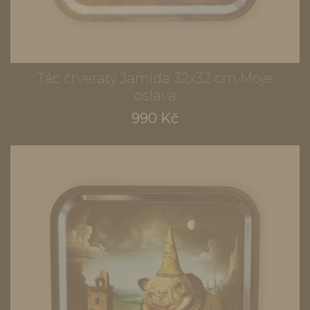
Tác čtveratý Jamida 32x32 cm Moje
oslava
990 Kč