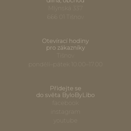
dílna, obchod
Mlýnská 337
666 01 Tišnov
Otevírací hodiny
pro zákazníky
Tišnov
pondělí–pátek 10.00–17.00
Přidejte se
do světa ByloByLibo
facebook
instagram
youtube