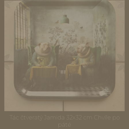
Tác čtveratý Jamida 32x32 cm Chvíle po
páté