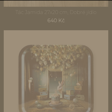
Tác Jamida 27x20 cm, Dobré jídlo
640 Kč