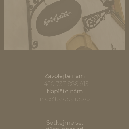
Zavolejte nám
+420 737 886 915
Napište nám
info@bylobylibo.cz
Setkejme se: