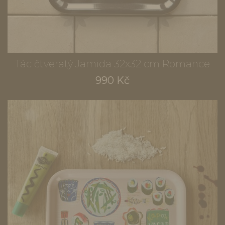
Tác čtveratý Jamida 32x32 cm Romance
990 Kč