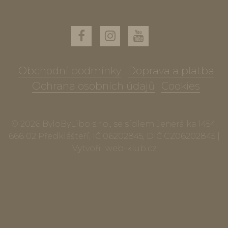
Obchodní podmínky
Doprava a platba
Ochrana osobních údajů
Cookies
© 2026 ByloByLibo s.r.o., se sídlem Jenerálka 1454,
666 02 Předklášteří, IČ 06202845, DIČ CZ06202845 |
Vytvořil
web-klub.cz