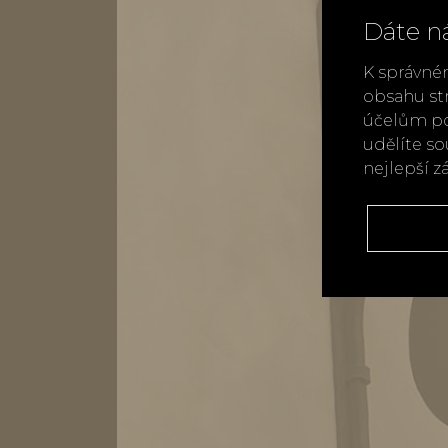
Dáte n
K správné
obsahu st
účelům po
udělíte s
nejlepší z