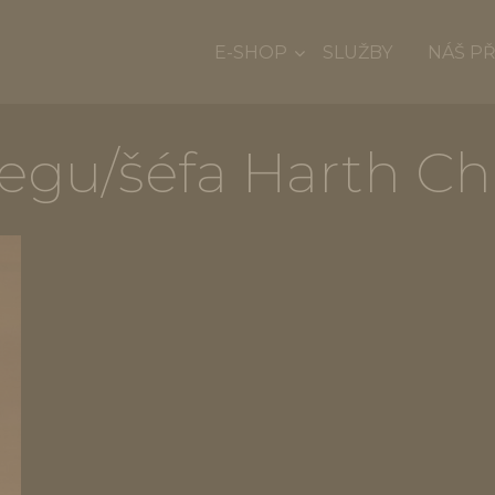
E-SHOP
SLUŽBY
NÁŠ P
legu/šéfa Harth Ch