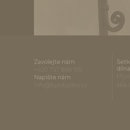
Zavolejte nám
Setk
díln
+420 737 886 915
Mlýn
Napište nám
info@bylobylibo.cz
666 