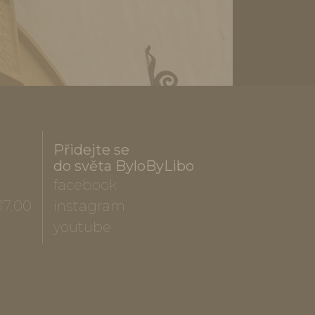
Přidejte se
do světa ByloByLibo
facebook
17.00
instagram
youtube