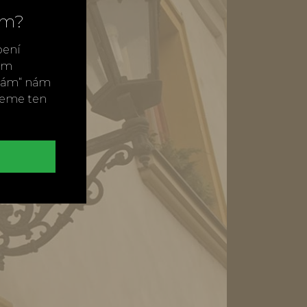
ím?
bení
vým
ímám“ nám
neme ten