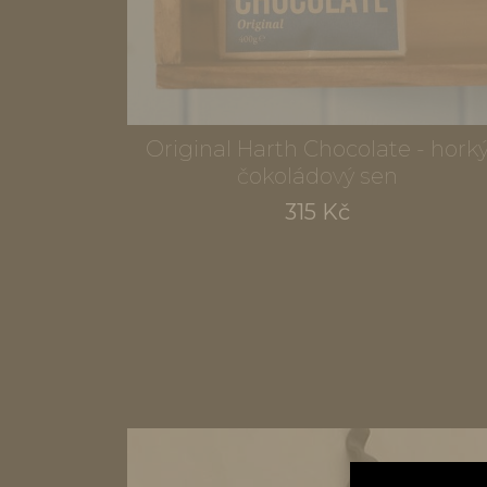
Original Harth Chocolate - hork
čokoládový sen
315 Kč