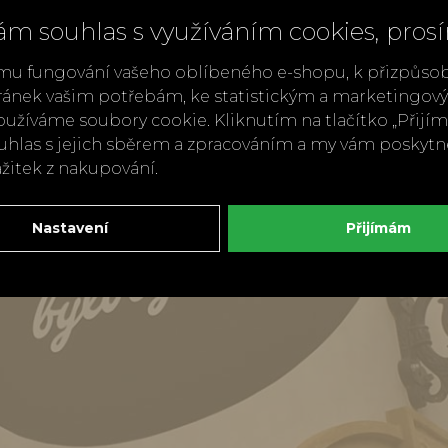
ám souhlas s využíváním cookies, pros
mu fungování vašeho oblíbeného e-shopu, k přizpůso
ránek vašim potřebám, ke statistickým a marketingo
užíváme soubory cookie. Kliknutím na tlačítko „Přij
ouhlas s jejich sběrem a zpracováním a my vám poskyt
ážitek z nakupování.
Nastavení
Přijímám