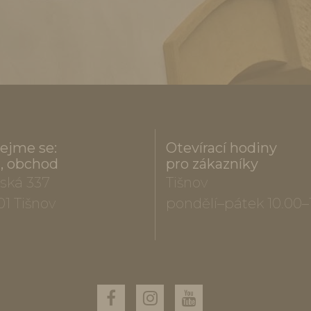
ejme se:
Otevírací hodiny
a, obchod
pro zákazníky
ská 337
Tišnov
01 Tišnov
pondělí–pátek 10.00–