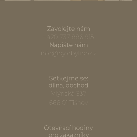
Zavolejte nám
+420 737 886 915
Napište nám
info@bylobylibo.cz
Setkejme se:
dílna, obchod
Mlýnská 337
666 01 Tišnov
Otevírací hodiny
pro zákazníky