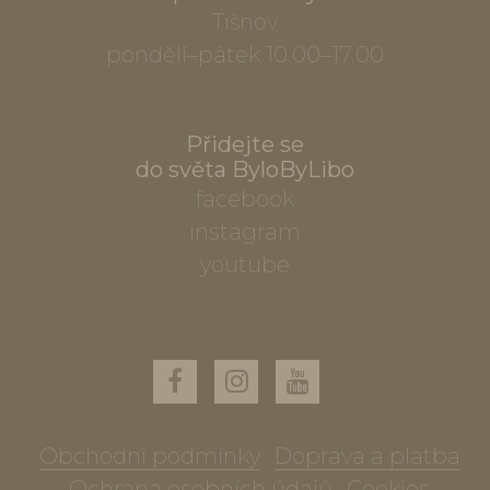
Tišnov
pondělí–pátek 10.00–17.00
Přidejte se
do světa ByloByLibo
facebook
instagram
youtube
Obchodní podmínky
Doprava a platba
Ochrana osobních údajů
Cookies