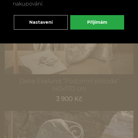
nakupování.
Nastavení
Přijímám
Deka Ekelund "Podzimní příroda"
140x170 cm
3 900 Kč