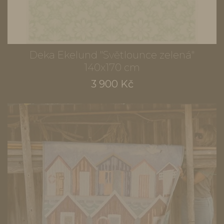
Deka Ekelund "Světlounce zelená"
140x170 cm
3 900 Kč