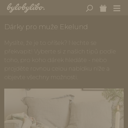
Dárky pro muže Ekelund
Myslíte, že je to oříšek? Nechte se
překvapit! Vyberte si z našich tipů podle
toho, pro koho dárek hledáte - nebo
projděte rovnou celou nabídku níže a
objevte všechny možnosti.