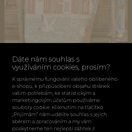
Dáte nám souhlas s
Deka Maritime Ekelund 140x170 cm
využíváním cookies, prosím?
3 900 Kč
K správnému fungování vašeho oblíbeného
e-shopu, k přizpůsobení obsahu stránek
vašim potřebám, ke statistickým a
marketingovým účelům používáme
soubory cookie. Kliknutím na tlačítko
„Přijímám“ nám udělíte souhlas s jejich
sběrem a zpracováním a my vám
poskytneme ten nejlepší zážitek z