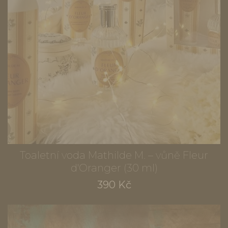
Toaletní voda Mathilde M. – vůně Fleur
d'Oranger (30 ml)
390 Kč