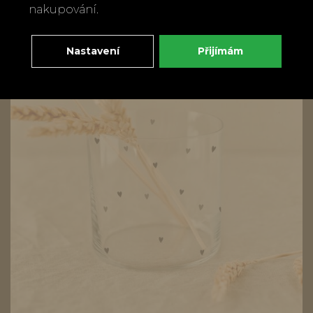
230 Kč
nakupování.
Nastavení
Přijímám