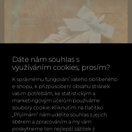
Dáte nám souhlas s
využíváním cookies, prosím?
K správnému fungování vašeho oblíbeného
e-shopu, k přizpůsobení obsahu stránek
vašim potřebám, ke statistickým a
marketingovým účelům používáme
soubory cookie. Kliknutím na tlačítko
„Přijímám“ nám udělíte souhlas s jejich
Vonná dekorace z jílu Velké pírko
sběrem a zpracováním a my vám
Mathilde M. – vůně Poudre de Riz
poskytneme ten nejlepší zážitek z