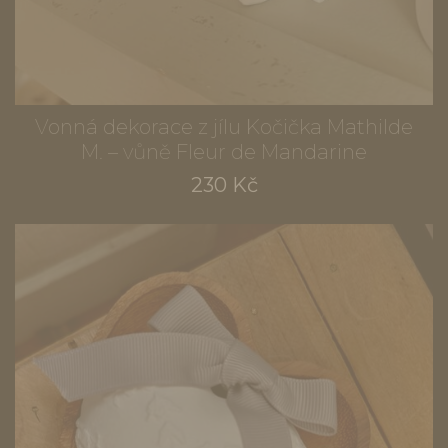
Vonná dekorace z jílu Kočička Mathilde
M. – vůně Fleur de Mandarine
230 Kč