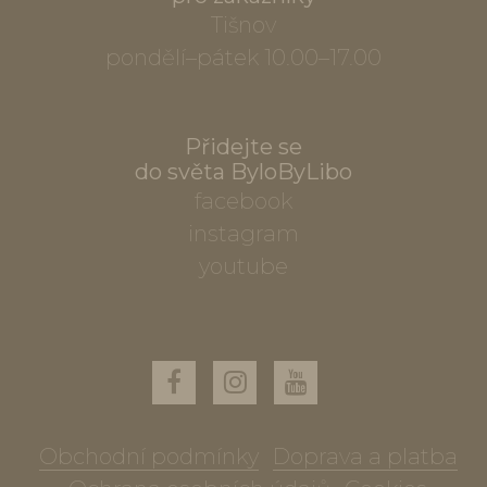
Tišnov
pondělí–pátek 10.00–17.00
Přidejte se
do světa ByloByLibo
facebook
instagram
youtube
Obchodní podmínky
Doprava a platba