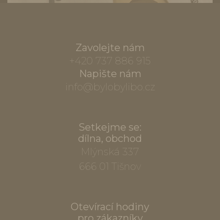
Zavolejte nám
+420 737 886 915
Napište nám
info@bylobylibo.cz
Setkejme se:
dílna, obchod
Mlýnská 337
666 01 Tišnov
Otevírací hodiny
pro zákazníky