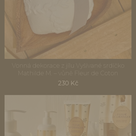
Vonná dekorace z jílu Vyšívané srdíčko
Mathilde M. – vůně Fleur de Coton
230 Kč