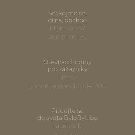
Setkejme se:
dílna, obchod
Mlýnská 337
666 01 Tišnov
Otevírací hodiny
pro zákazníky
Tišnov
pondělí–pátek 10.00–17.00
Přidejte se
do světa ByloByLibo
facebook