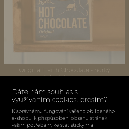
Original Harth Chocolate - horký
čokoládový sen
315 Kč
Dáte nám souhlas s
využíváním cookies, prosím?
K správnému fungování vašeho oblíbeného
e-shopu, k přizpůsobení obsahu stránek
vašim potřebám, ke statistickým a