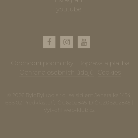
instagram
youtube
Obchodní podmínky
Doprava a platba
Ochrana osobních údajů
Cookies
© 2026 ByloByLibo s.r.o., se sídlem Jenerálka 1454,
666 02 Předklášteří, IČ 06202845, DIČ CZ06202845 |
Vytvořil
web-klub.cz