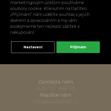
marketingovým účelům používáme
soubory cookie. Kliknutím na tlačítko
„Přijímám“ nám udělíte souhlas s jejich
sběrem a zpracováním a my vám
poskytneme ten nejlepší zážitek z
nakupování.
Nastavení
Přijímám
Zavolejte nám
+420 737 886 915
Napište nám
info@bylobylibo.cz