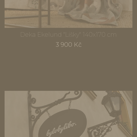
Deka Ekelund "Lišky" 140x170 cm
3 900 Kč