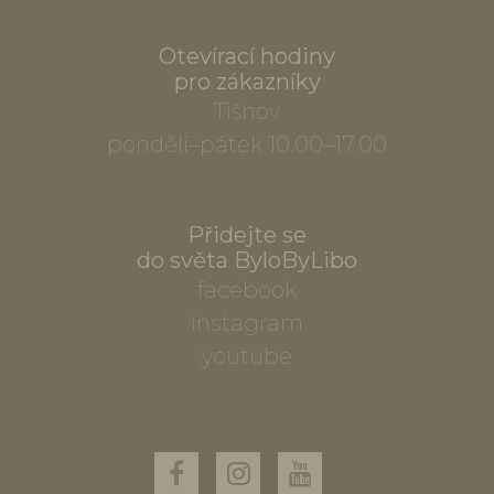
Otevírací hodiny
pro zákazníky
Tišnov
pondělí–pátek 10.00–17.00
Přidejte se
do světa ByloByLibo
facebook
instagram
youtube