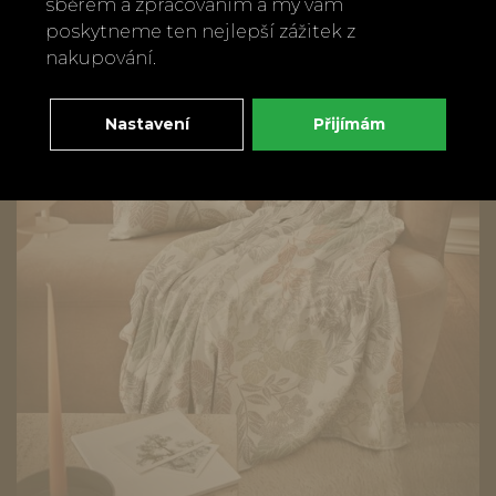
sběrem a zpracováním a my vám
poskytneme ten nejlepší zážitek z
nakupování.
Nastavení
Přijímám