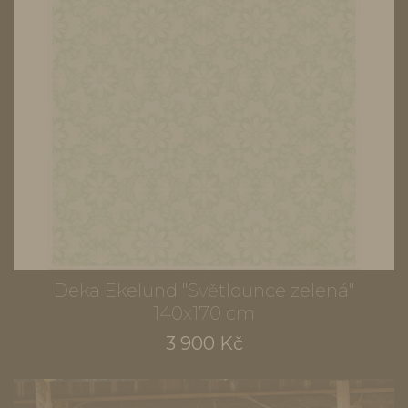
Deka Ekelund "Světlounce zelená"
140x170 cm
3 900 Kč