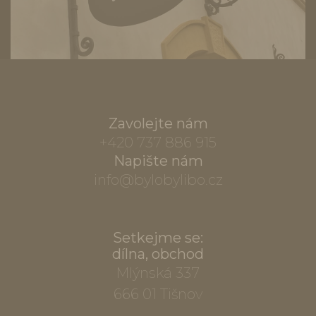
Zavolejte nám
+420 737 886 915
Napište nám
info@bylobylibo.cz
Setkejme se:
dílna, obchod
Mlýnská 337
666 01 Tišnov