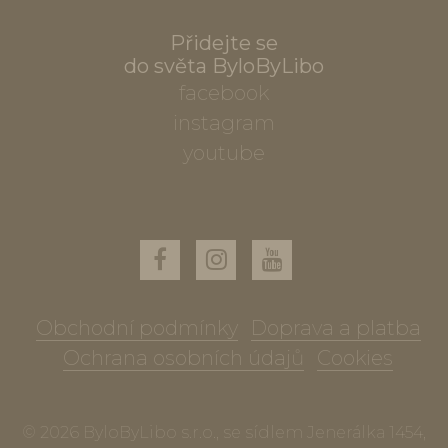
Přidejte se
do světa ByloByLibo
facebook
instagram
youtube
Obchodní podmínky
Doprava a platba
Ochrana osobních údajů
Cookies
© 2026 ByloByLibo s.r.o., se sídlem Jenerálka 1454,