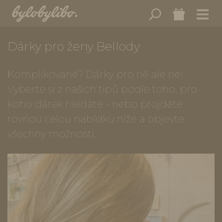
Dárky pro ženy Bellody
Komplikované? Dárky pro ně ale ne!
Vyberte si z našich tipů podle toho, pro
koho dárek hledáte - nebo projděte
rovnou celou nabídku níže a objevte
všechny možnosti.