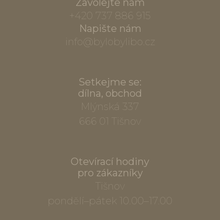
Zavolejte nám
+420 737 886 915
Napište nám
info@bylobylibo.cz
Setkejme se:
dílna, obchod
Mlýnská 337
666 01 Tišnov
Otevírací hodiny
pro zákazníky
Tišnov
pondělí–pátek 10.00–17.00