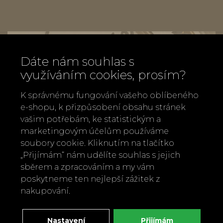
Dáte nám souhlas s
využíváním cookies, prosím?
K správnému fungování vašeho oblíbeného
e-shopu, k přizpůsobení obsahu stránek
vašim potřebám, ke statistickým a
marketingovým účelům používáme
soubory cookie. Kliknutím na tlačítko
„Přijímám“ nám udělíte souhlas s jejich
sběrem a zpracováním a my vám
poskytneme ten nejlepší zážitek z
nakupování.
Zavolejte nám
+420 737 886 915
Napište nám
Nastavení
Přijímám