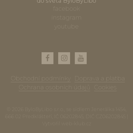
do světa ByloByLibo
facebook
instagram
youtube
Obchodní podmínky
Doprava a platba
Ochrana osobních údajů
Cookies
© 2026 ByloByLibo s.r.o., se sídlem Jenerálka 1454,
666 02 Předklášteří, IČ 06202845, DIČ CZ06202845 |
Vytvořil
web-klub.cz