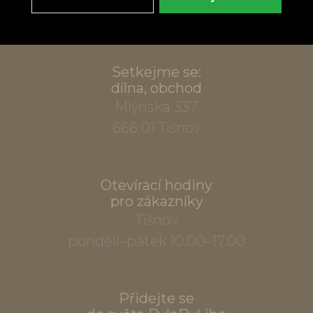
info@bylobylibo.cz
Setkejme se:
dílna, obchod
Mlýnská 337
666 01 Tišnov
Otevírací hodiny
pro zákazníky
Tišnov
pondělí–pátek 10.00–17.00
Přidejte se