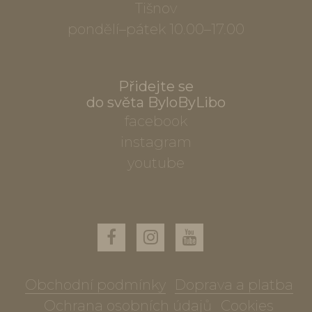
Tišnov
pondělí–pátek 10.00–17.00
Přidejte se
do světa ByloByLibo
facebook
instagram
youtube
Obchodní podmínky
Doprava a platba
Ochrana osobních údajů
Cookies