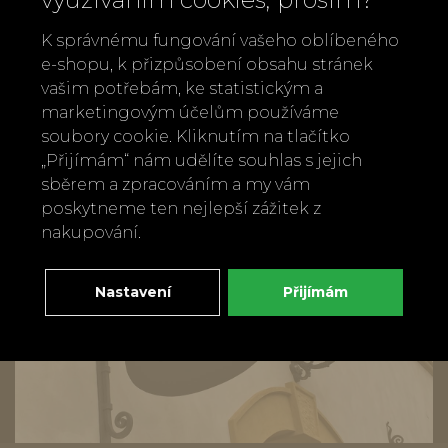
Vyrobeno v Portugalsku
K správnému fungování vašeho oblíbeného
e-shopu, k přizpůsobení obsahu stránek
Zpět
Doporučit
vašim potřebám, ke statistickým a
marketingovým účelům používáme
soubory cookie. Kliknutím na tlačítko
„Přijímám“ nám udělíte souhlas s jejich
sběrem a zpracováním a my vám
poskytneme ten nejlepší zážitek z
nakupování.
Nastavení
Přijímám