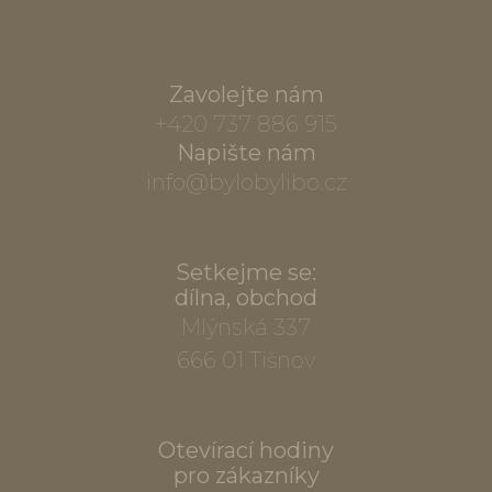
Zavolejte nám
+420 737 886 915
Napište nám
info@bylobylibo.cz
Setkejme se:
dílna, obchod
Mlýnská 337
666 01 Tišnov
Otevírací hodiny
pro zákazníky