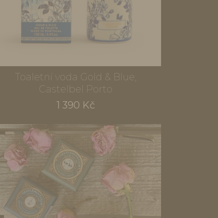
Toaletní voda Gold & Blue,
Castelbel Porto
1 390 Kč