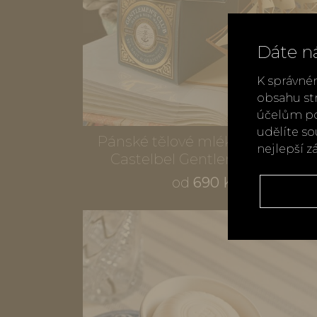
Dáte n
K správné
obsahu st
účelům po
udělíte s
Pánské tělové mléko a mycí gel
nejlepší z
Castelbel Gentlemen's Club
od
690 Kč