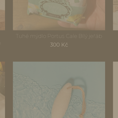
Tuhé mýdlo Portus Cale Bílý jeřáb
n
300 Kč