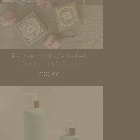
Pánské mýdlo Castelbel
Gentlemen's Club
300 Kč