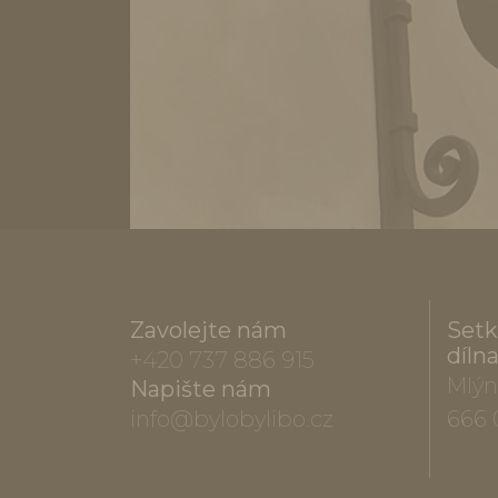
Zavolejte nám
Setk
díln
+420 737 886 915
Mlýn
Napište nám
info@bylobylibo.cz
666 