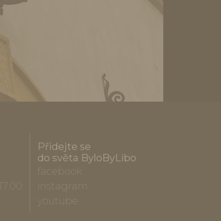
Přidejte se
do světa ByloByLibo
facebook
17.00
instagram
youtube