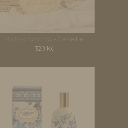
Mýdlo strom života Castelbel
320 Kč