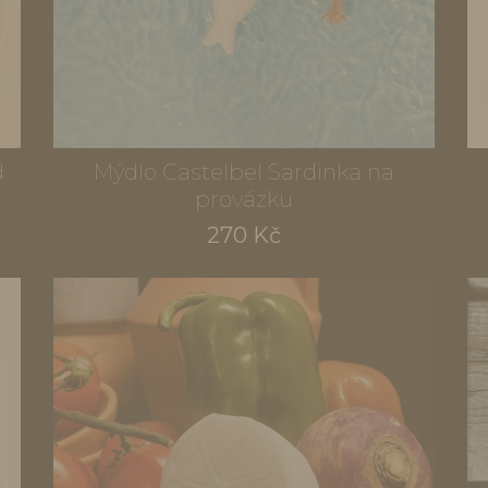
d
Mýdlo Castelbel Sardinka na
provázku
270 Kč