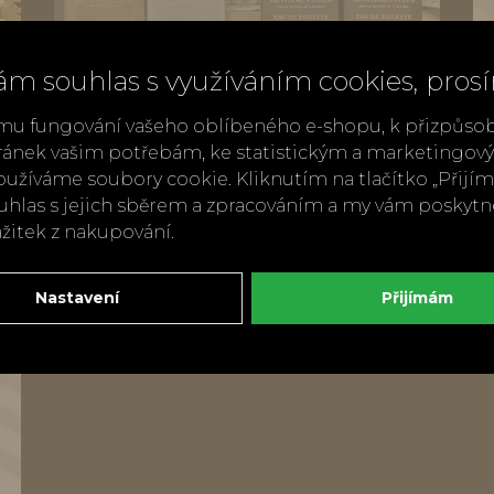
ám souhlas s využíváním cookies, pros
mu fungování vašeho oblíbeného e-shopu, k přizpůso
ránek vašim potřebám, ke statistickým a marketingo
užíváme soubory cookie. Kliknutím na tlačítko „Přij
ouhlas s jejich sběrem a zpracováním a my vám poskyt
Pánská toaletní voda EDT
ážitek z nakupování.
Castelbel Gentlemen's Club
990 Kč
Nastavení
Přijímám