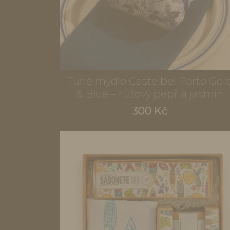
Tuhé mýdlo Castelbel Porto Gol
& Blue – růžový pepř a jasmín
300 Kč