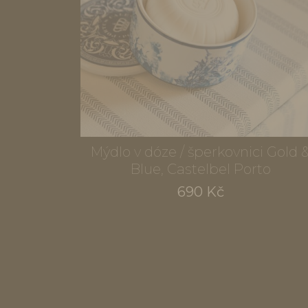
Mýdlo v dóze / šperkovnici Gold 
Blue, Castelbel Porto
690 Kč