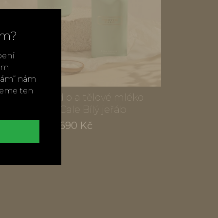
ím?
bení
vým
ímám“ nám
neme ten
Tekuté mýdlo a tělové mléko
Portus Cale Bílý jeřáb
690 Kč