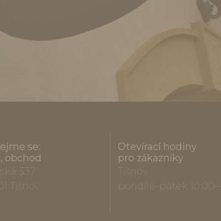
ejme se:
Otevírací hodiny
a, obchod
pro zákazníky
ská 337
Tišnov
01 Tišnov
pondělí–pátek 10.00–