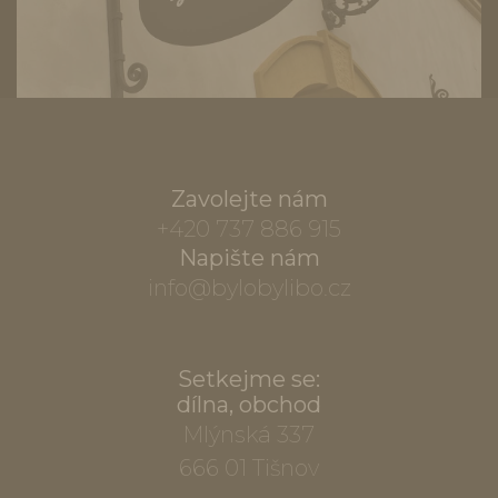
Zavolejte nám
+420 737 886 915
Napište nám
info@bylobylibo.cz
Setkejme se:
dílna, obchod
Mlýnská 337
666 01 Tišnov