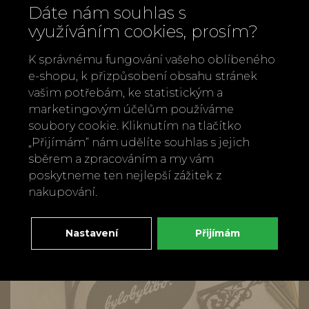
Rozměry dózy / šperkovnice: průměr
Dáte nám souhlas s
využíváním cookies, prosím?
10,5 cm, výška cca 7 cm
Vyrobeno v Portugalsku, Castelbel
K správnému fungování vašeho oblíbeného
Porto
e-shopu, k přizpůsobení obsahu stránek
vašim potřebám, ke statistickým a
Zpět
Doporučit
marketingovým účelům používáme
soubory cookie. Kliknutím na tlačítko
„Přijímám“ nám udělíte souhlas s jejich
sběrem a zpracováním a my vám
poskytneme ten nejlepší zážitek z
nakupování.
Nastavení
Přijímám