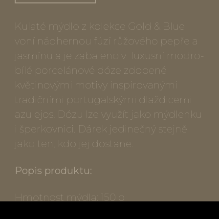
Kulaté mýdlo z kolekce Gold & Blue
voní nádhernou fúzí růžového pepře a
jasmínu a je zabaleno v luxusní modro-
bílé porcelánové dóze zdobené
květinovými motivy inspirovanými
tradičními portugalskými dlaždicemi
azulejos. Dózu lze využít jako mýdlenku
i šperkovnici. Dárek jedinečný stejně
jako ten, kdo jej dostane.
Popis produktu:
Hmotnost mýdla: 150 g
Vůně: růžový pepř a jasmín