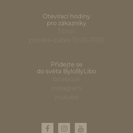
Otevírací hodiny
pro zákazníky
Tišnov
pondělí–pátek 10.00–17.00
Přidejte se
do světa ByloByLibo
facebook
instagram
youtube