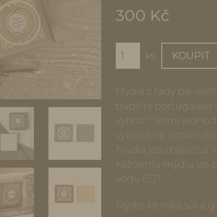
300 Kč
ks
KOUPIT
Mýdla z řady pánskéh
tradiční portugalská 
vybrat? Velmi jednodu
vybírejte si podle vz
mýdla jsou báječná, m
každému mýdlu lze po
vodu EDT.
Mýdlo Mořská sůl a gr