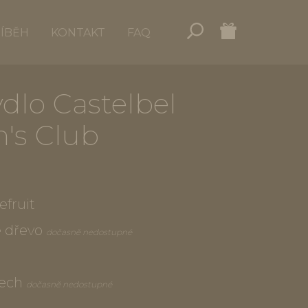
ŘÍBĚH
KONTAKT
FAQ
dlo Castelbel
's Club
efruit
é dřevo
dočasně nedostupné
mech
dočasně nedostupné