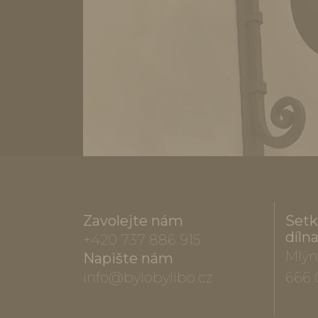
Zavolejte nám
Setk
díln
+420 737 886 915
Mlýn
Napište nám
info@bylobylibo.cz
666 