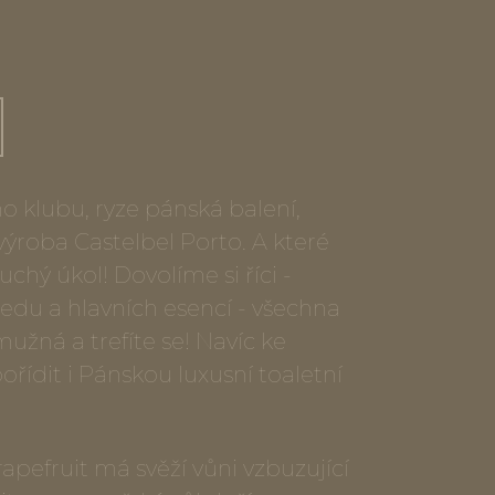
o klubu, ryze pánská balení,
výroba Castelbel Porto. A které
chý úkol! Dovolíme si říci -
hledu a hlavních esencí - všechna
užná a trefíte se! Navíc ke
řídit i Pánskou luxusní toaletní
apefruit má svěží vůni vzbuzující