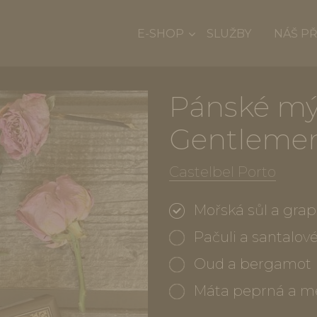
E-SHOP
SLUŽBY
NÁŠ P
Pánské mý
Gentlemen
Castelbel Porto
Mořská sůl a grap
Pačuli a santalov
Oud a bergamot
Máta peprná a 