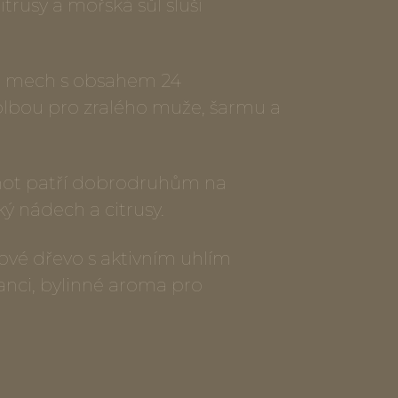
trusy a mořská sůl sluší
a mech s obsahem 24
volbou pro zralého muže, šarmu a
ot patří dobrodruhům na
ký nádech a citrusy.
lové dřevo s aktivním uhlím
anci, bylinné aroma pro