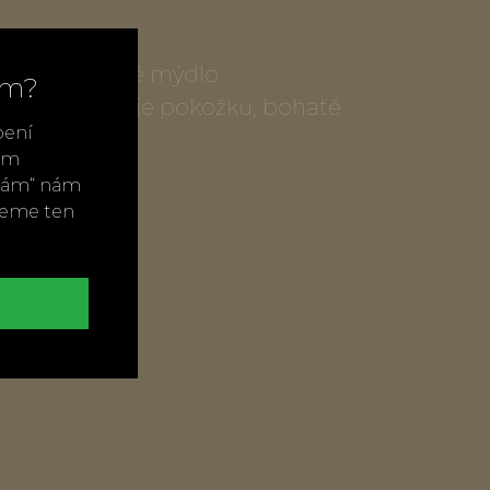
krát mleté tuhé mýdlo
ím?
tuje, nevysušuje pokožku, bohatě
bení
vým
ímám“ nám
.
neme ten
sku
t