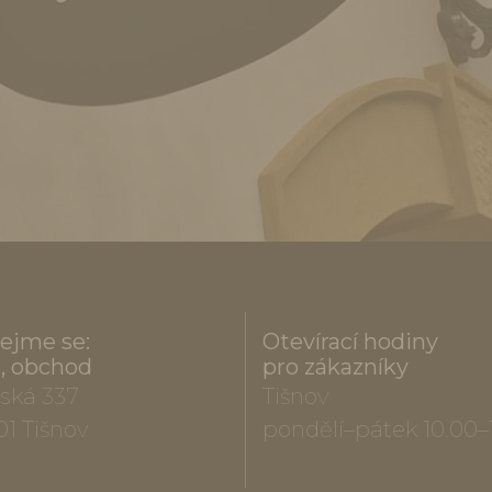
ejme se:
Otevírací hodiny
a, obchod
pro zákazníky
ská 337
Tišnov
01 Tišnov
pondělí–pátek 10.00–