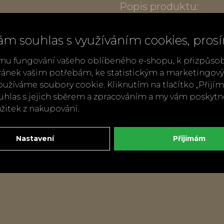
Popis produktu:
Hmotnost: 150 g, tři
ám souhlas s využíváním cookies, pros
Vysoké kvality, hydra
mu fungování vašeho oblíbeného e-shopu, k přizpůso
pění.
ránek vašim potřebám, ke statistickým a marketingo
V papírovém obalu.
užíváme soubory cookie. Kliknutím na tlačítko „Přij
Bez palmového oleje
ouhlas s jejich sběrem a zpracováním a my vám poskyt
Vyrobeno v Portugal
ážitek z nakupování.
Nastavení
Přijímám
Zpět
Doporuči