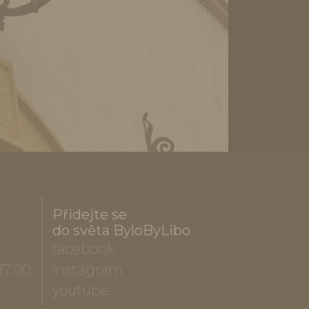
Přidejte se
do světa ByloByLibo
facebook
17.00
instagram
youtube