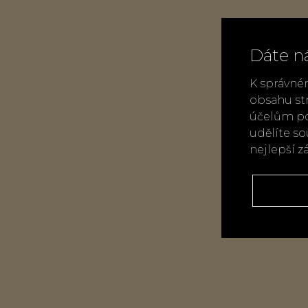
Dáte n
K správné
obsahu st
účelům po
udělíte s
nejlepší z