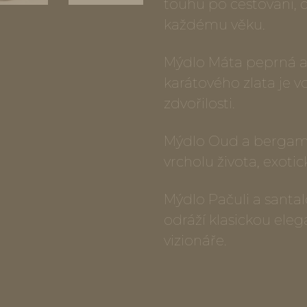
touhu po cestování, ci
každému věku.
Mýdlo Máta peprná 
karátového zlata je 
zdvořilosti.
Mýdlo Oud a bergam
vrcholu života, exotic
Mýdlo Pačuli a santa
odráží klasickou eleg
vizionáře.