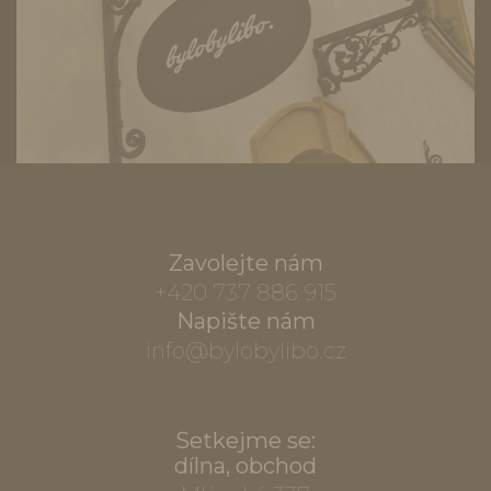
Zavolejte nám
+420 737 886 915
Napište nám
info@bylobylibo.cz
Setkejme se:
dílna, obchod