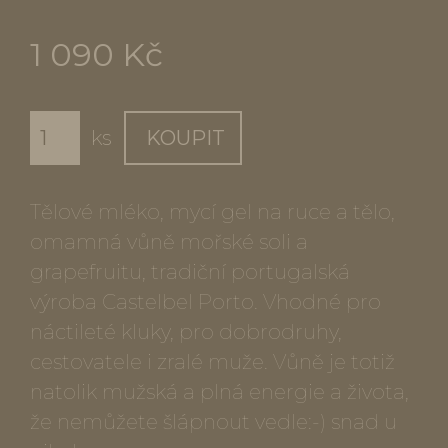
1 090 Kč
ks
KOUPIT
Tělové mléko, mycí gel na ruce a tělo,
omamná vůně mořské soli a
grapefruitu, tradiční portugalská
výroba Castelbel Porto. Vhodné pro
náctileté kluky, pro dobrodruhy,
cestovatele i zralé muže. Vůně je totiž
natolik mužská a plná energie a života,
že nemůžete šlápnout vedle:-) snad u