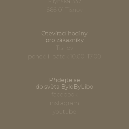
Mlýnská 337
666 01 Tišnov
Otevírací hodiny
pro zákazníky
Tišnov
pondělí–pátek 10.00–17.00
Přidejte se
do světa ByloByLibo
facebook
instagram
youtube