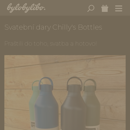
Svatební dary Chilly's Bottles
Praštili do toho, svatba a hotovo!