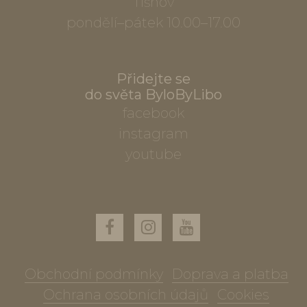
Tišnov
pondělí–pátek 10.00–17.00
Přidejte se
do světa ByloByLibo
facebook
instagram
youtube
Obchodní podmínky
Doprava a platba
Ochrana osobních údajů
Cookies