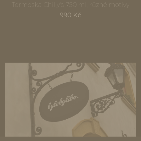
Termoska Chilly's 750 ml, různé motivy
990 Kč