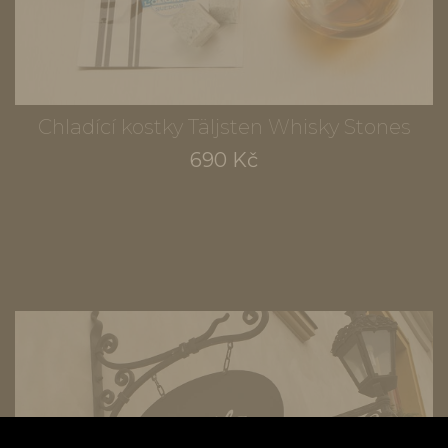
Chladící kostky Täljsten Whisky Stones
690 Kč