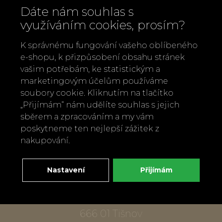
Dáte nám souhlas s
využíváním cookies, prosím?
K správnému fungování vašeho oblíbeného
e-shopu, k přizpůsobení obsahu stránek
vašim potřebám, ke statistickým a
marketingovým účelům používáme
Zavolejte nám
soubory cookie. Kliknutím na tlačítko
„Přijímám“ nám udělíte souhlas s jejich
+420 737 886 915
sběrem a zpracováním a my vám
Napište nám
poskytneme ten nejlepší zážitek z
info@bylobylibo.cz
nakupování.
Nastavení
Přijímám
Setkejme se:
dílna, obchod
Mlýnská 337
666 01 Tišnov