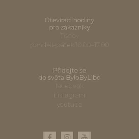
Otevírací hodiny
pro zákazníky
Tišnov
pondělí–pátek 10.00–17.00
Přidejte se
do světa ByloByLibo
facebook
instagram
youtube