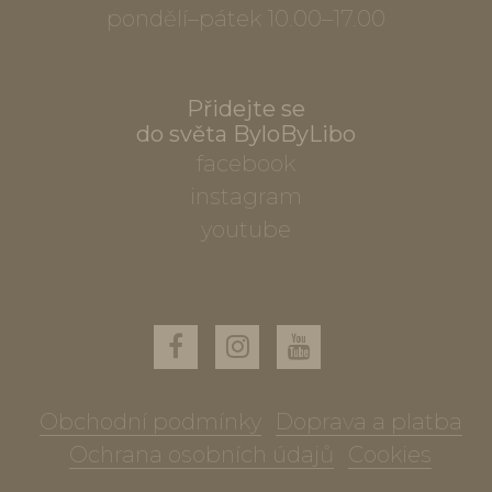
pondělí–pátek 10.00–17.00
Přidejte se
do světa ByloByLibo
facebook
instagram
youtube
Obchodní podmínky
Doprava a platba
Ochrana osobních údajů
Cookies