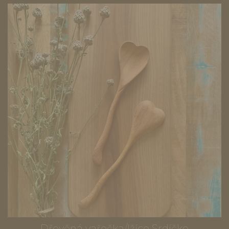
Dřevěná vařečka/lžíce Srdíčko