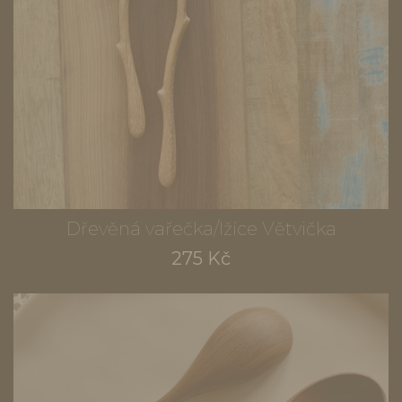
Dřevěná vařečka/lžíce Větvička
275 Kč