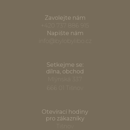
Zavolejte nám
+420 737 886 915
Napište nám
info@bylobylibo.cz
Setkejme se:
dílna, obchod
Mlýnská 337
666 01 Tišnov
Otevírací hodiny
pro zákazníky
Tišnov