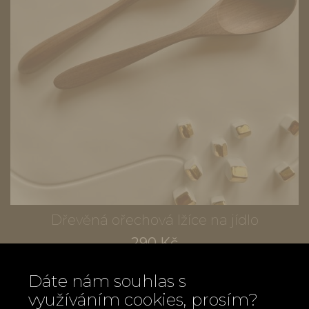
Dřevěná ořechová lžíce na jídlo
290 Kč
Dáte nám souhlas s
využíváním cookies, prosím?