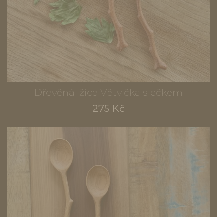
Dřevěná lžíce Větvička s očkem
275 Kč