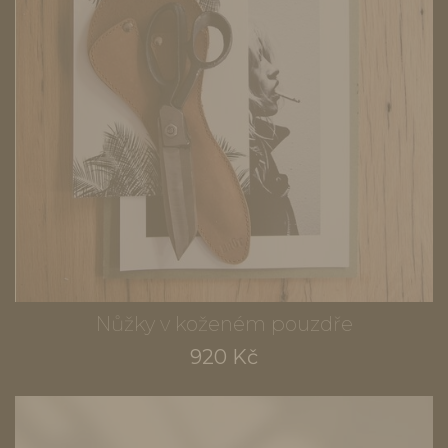
Nůžky v koženém pouzdře
920 Kč