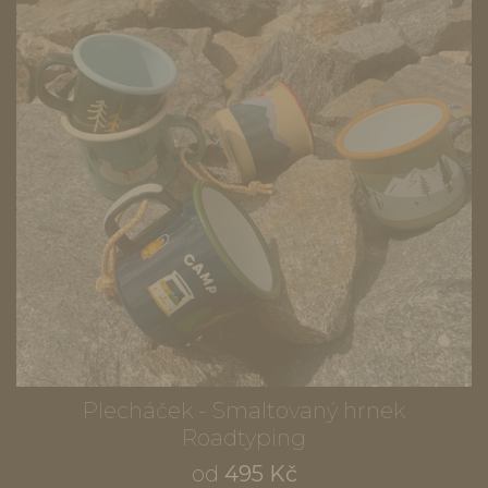
Plecháček - Smaltovaný hrnek
Roadtyping
od
495 Kč