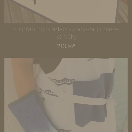
3D přání rozkládací - Zábava, profese,
koníčky
210 Kč