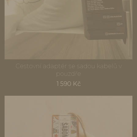
Cestovní adaptér se sadou kabelů v
pouzdře
1 590 Kč