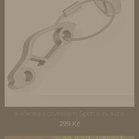
Klíčenka s otvírákem Sportovní auto
299 Kč