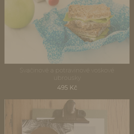
Svačinové a potravinové voskové
ubrousky
495 Kč