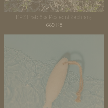
KPZ Krabička Poslední Záchrany
669 Kč