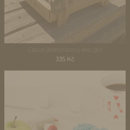
Casus jednorázový eko gril
335 Kč