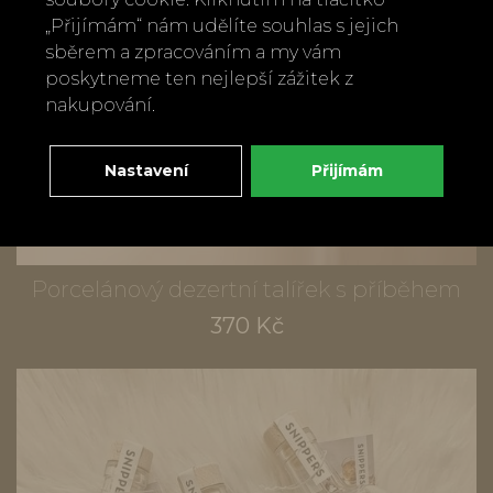
„Přijímám“ nám udělíte souhlas s jejich
sběrem a zpracováním a my vám
poskytneme ten nejlepší zážitek z
nakupování.
Nastavení
Přijímám
Porcelánový dezertní talířek s příběhem
370 Kč