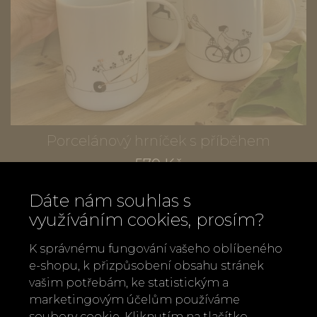
Porcelánový hrníček s příběhem
570 Kč
Dáte nám souhlas s
využíváním cookies, prosím?
K správnému fungování vašeho oblíbeného
e-shopu, k přizpůsobení obsahu stránek
vašim potřebám, ke statistickým a
marketingovým účelům používáme
soubory cookie. Kliknutím na tlačítko