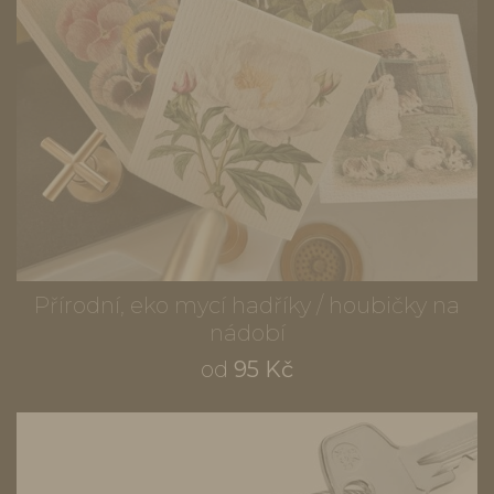
Přírodní, eko mycí hadříky / houbičky na
nádobí
od
95 Kč