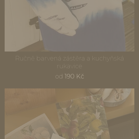
Ručně barvená zástěra a kuchyňská
rukavice
od
190 Kč