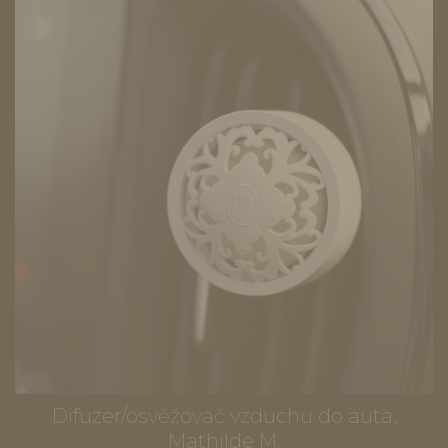
Difuzér/osvěžovač vzduchu do auta,
Mathilde M.