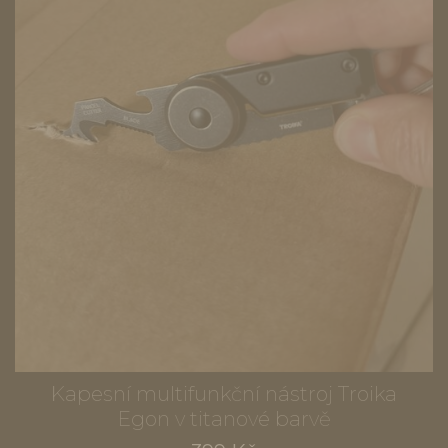
Kapesní multifunkční nástroj Troika
Egon v titanové barvě