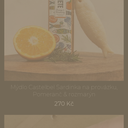
Mýdlo Castelbel Sardinka na provázku,
Pomeranč & rozmarýn
270 Kč