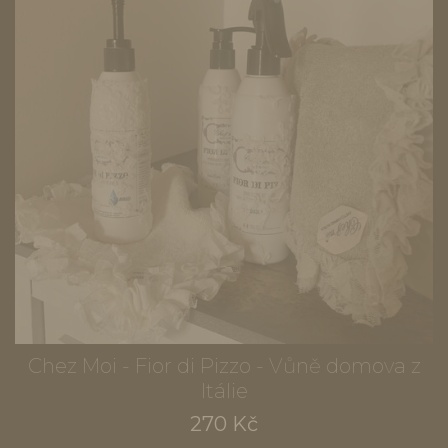
Chez Moi - Fior di Pizzo - Vůně domova z
Itálie
270 Kč