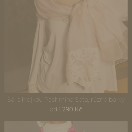
Šál s krajkou Pashmina Seta, různé barvy
od
1 290 Kč