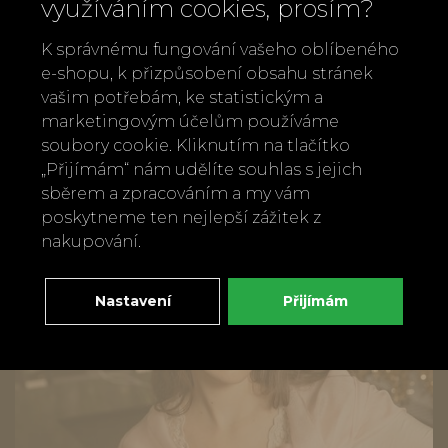
využíváním cookies, prosím?
K správnému fungování vašeho oblíbeného
e-shopu, k přizpůsobení obsahu stránek
vašim potřebám, ke statistickým a
marketingovým účelům používáme
soubory cookie. Kliknutím na tlačítko
„Přijímám“ nám udělíte souhlas s jejich
sběrem a zpracováním a my vám
poskytneme ten nejlepší zážitek z
nakupování.
Omyvatelný látkový sáček na pečivo
Garden Chez moi
Nastavení
Přijímám
445 Kč