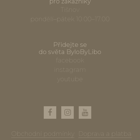
pro zákazníky
Tišnov
pondělí–pátek 10.00–17.00
Přidejte se
do světa ByloByLibo
facebook
instagram
youtube
Obchodní podmínky
Doprava a platba