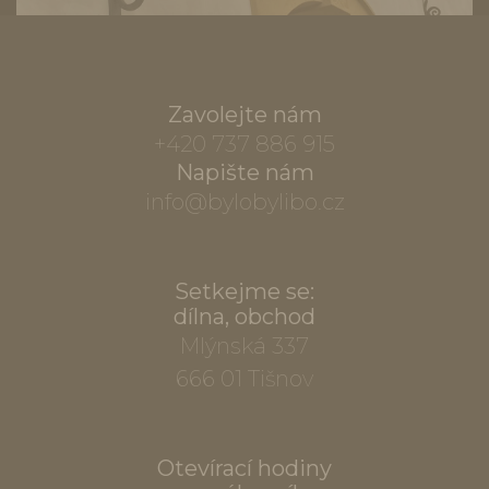
Zavolejte nám
+420 737 886 915
Napište nám
info@bylobylibo.cz
Setkejme se:
dílna, obchod
Mlýnská 337
666 01 Tišnov
Otevírací hodiny