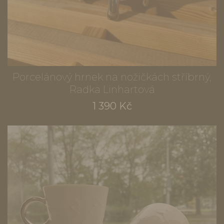
Porcelánový hrnek na nožičkách stříbrný,
Radka Linhartová
1 390 Kč