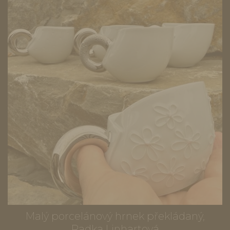
Malý porcelánový hrnek překládaný,
Radka Linhartová