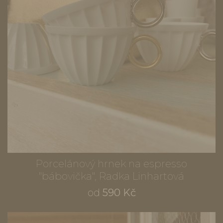
Porcelánový hrnek na espresso
"bábovička", Radka Linhartová
od
590 Kč