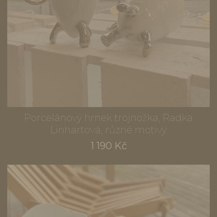
Porcelánový hrnek trojnožka, Radka
Linhartová, různé motivy
1 190 Kč