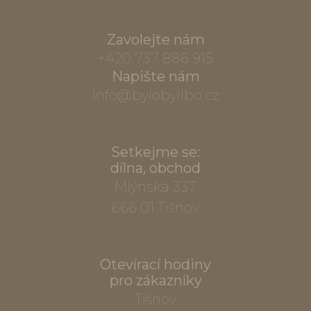
Zavolejte nám
+420 737 886 915
Napište nám
info@bylobylibo.cz
Setkejme se:
dílna, obchod
Mlýnská 337
666 01 Tišnov
Otevírací hodiny
pro zákazníky
Tišnov