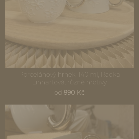
Porcelánový hrnek, 140 ml, Radka
Linhartová, různé motivy
od
890 Kč