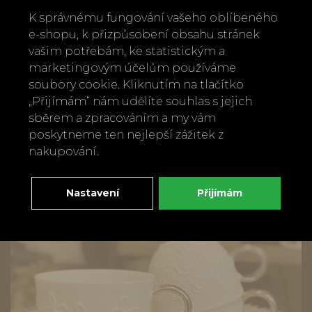
K správnému fungování vašeho oblíbeného
e-shopu, k přizpůsobení obsahu stránek
vašim potřebám, ke statistickým a
marketingovým účelům používáme
soubory cookie. Kliknutím na tlačítko
„Přijímám“ nám udělíte souhlas s jejich
Porcelánový hrnek na espresso, Radka
sběrem a zpracováním a my vám
Linhartová, různé motivy
poskytneme ten nejlepší zážitek z
od
590 Kč
nakupování.
Nastavení
Přijímám