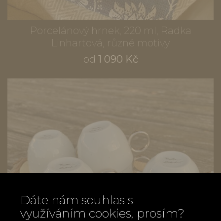
Porcelánový hrnek, 220 ml, Radka
Linhartová, různé motivy
od
1 090 Kč
Dáte nám souhlas s
využíváním cookies, prosím?