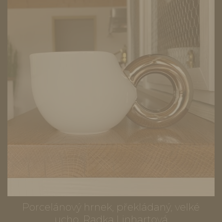
Porcelánový hrnek, překládaný, velké
ucho, Radka Linhartová