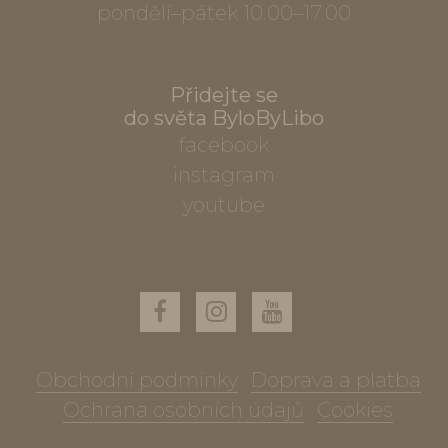
pondělí–pátek 10.00–17.00
Přidejte se
do světa ByloByLibo
facebook
instagram
youtube
Obchodní podmínky
Doprava a platba
Ochrana osobních údajů
Cookies