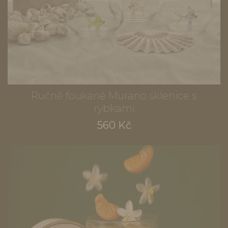
Ručně foukané Murano sklenice s
rybkami
560 Kč