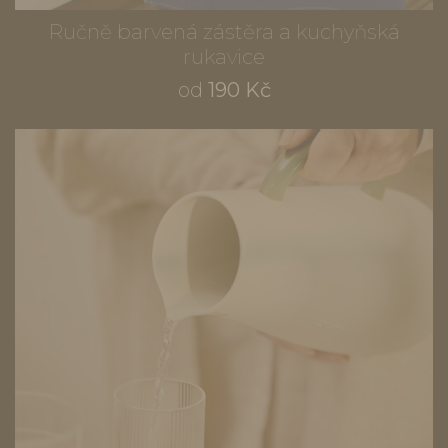
Ručně barvená zástěra a kuchyňská
rukavice
od
190 Kč