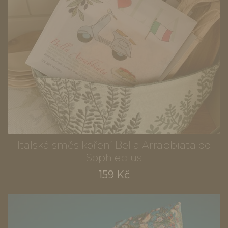
Italská směs koření Bella Arrabbiata od
Sophieplus
159 Kč