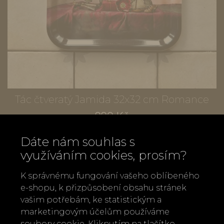
Tác čtveratý Jamida 32x32 cm Romance
990 Kč
Dáte nám souhlas s
využíváním cookies, prosím?
K správnému fungování vašeho oblíbeného
e-shopu, k přizpůsobení obsahu stránek
vašim potřebám, ke statistickým a
marketingovým účelům používáme
soubory cookie. Kliknutím na tlačítko