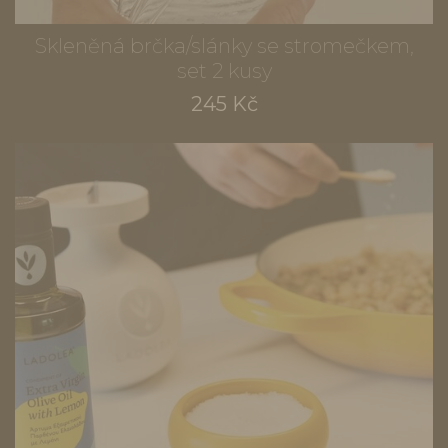
Skleněná brčka/slánky se stromečkem,
set 2 kusy
245 Kč