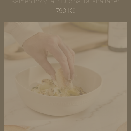
Kameninový talíř Cucina Italiana räder
790 Kč