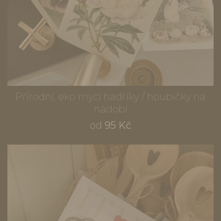
Přírodní, eko mycí hadříky / houbičky na
nádobí
od
95 Kč