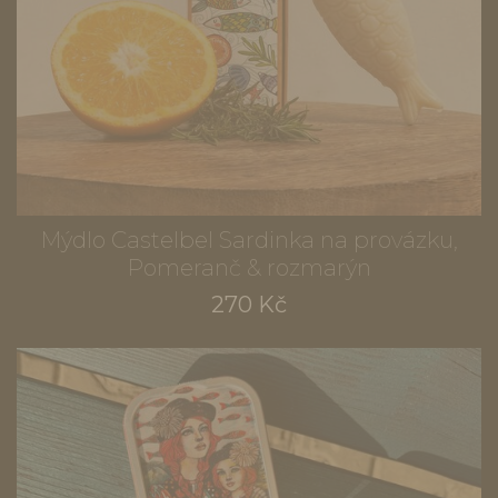
Mýdlo Castelbel Sardinka na provázku,
Pomeranč & rozmarýn
270 Kč