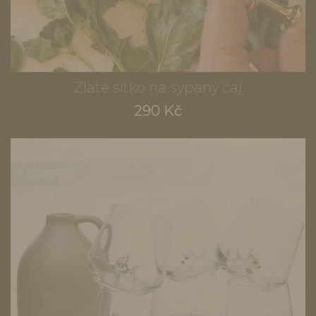
Zlaté sítko na sypaný čaj
290 Kč