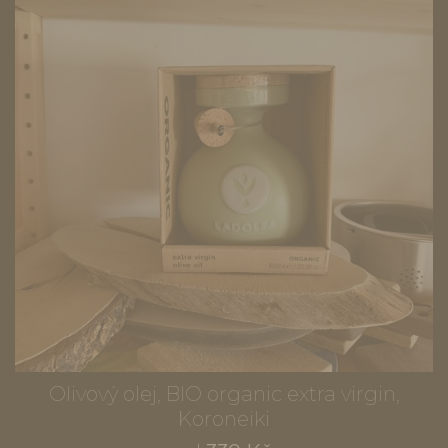
Olivový olej, BIO organic extra virgin,
Koroneiki