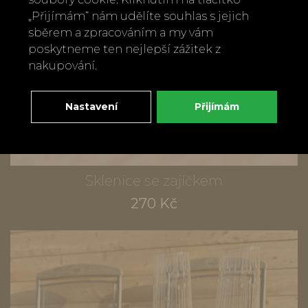
„Přijímám“ nám udělíte souhlas s jejich
sběrem a zpracováním a my vám
poskytneme ten nejlepší zážitek z
nakupování.
Nastavení
Přijímám
Sklenice se zajíčkem
270 Kč