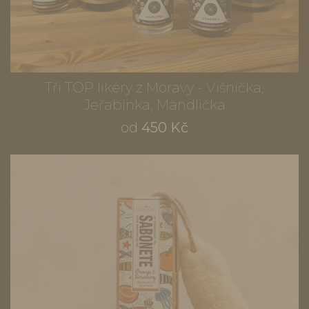
Tři TOP likéry z Moravy - Višnička,
Jeřabinka, Mandlička
od
450 Kč