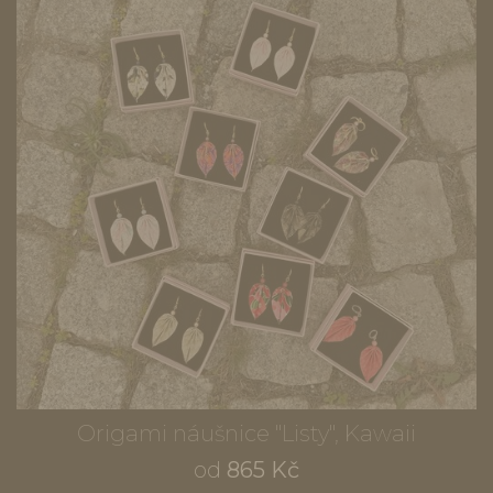
Origami náušnice "Listy", Kawaii
od
865 Kč