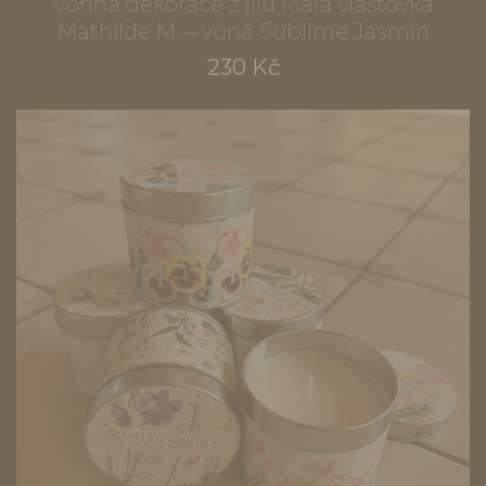
Vonná dekorace z jílu Malá vlaštovka
Mathilde M. – vůně Sublime Jasmin
230 Kč