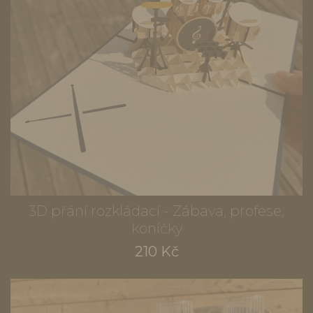
3D přání rozkládací - Zábava, profese,
koníčky
210 Kč