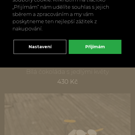
„Přijímám“ nám udělíte souhlas s jejich
sběrem a zpracováním a my vám
poskytneme ten nejlepší zážitek z
nakupování.
Nastavení
Přijímám
Bílá čokoláda s jedlými květy
430 Kč