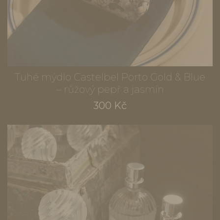
Tuhé mýdlo Castelbel Porto Gold & Blue
– růžový pepř a jasmín
300 Kč