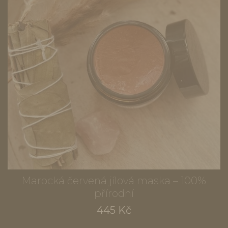
Marocká červená jílová maska – 100%
přírodní
445 Kč