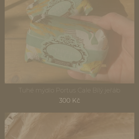
Tuhé mýdlo Portus Cale Bílý jeřáb
300 Kč