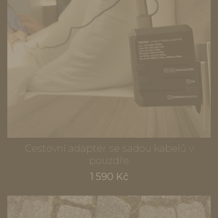
Cestovní adaptér se sadou kabelů v
pouzdře
1 590 Kč