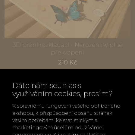
3D přání rozkládací - Narozeniny plné
překvapení
210 Kč
Dáte nám souhlas s
využíváním cookies, prosím?
K správnému fungování vašeho oblíbeného
e-shopu, k přizpůsobení obsahu stránek
vašim potřebám, ke statistickým a
marketingovým účelům používáme
soubory cookie. Kliknutím na tlačítko