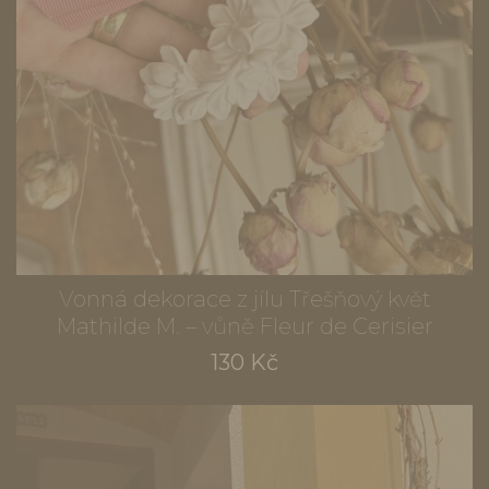
Vonná dekorace z jílu Třešňový květ
Mathilde M. – vůně Fleur de Cerisier
130 Kč