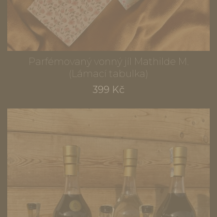
Parfémovaný vonný jíl Mathilde M.
(Lámací tabulka)
399 Kč