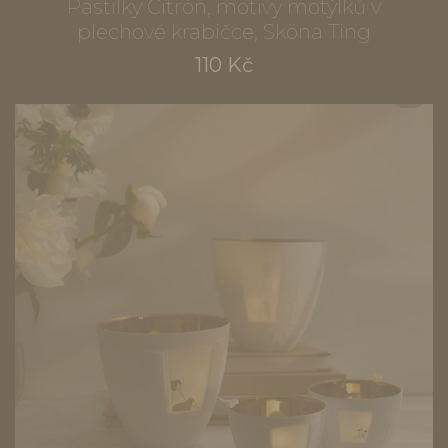
Pastilky Citrón, motivy motýlků v
plechové krabičce, Sköna Ting
110 Kč