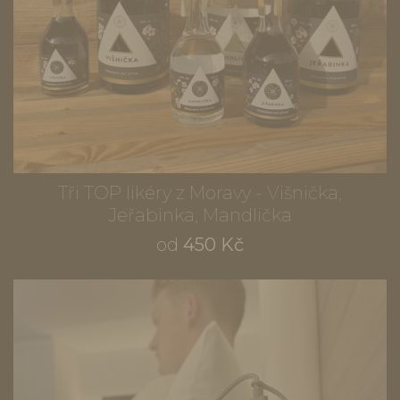
Tři TOP likéry z Moravy - Višnička,
Jeřabinka, Mandlička
od
450 Kč