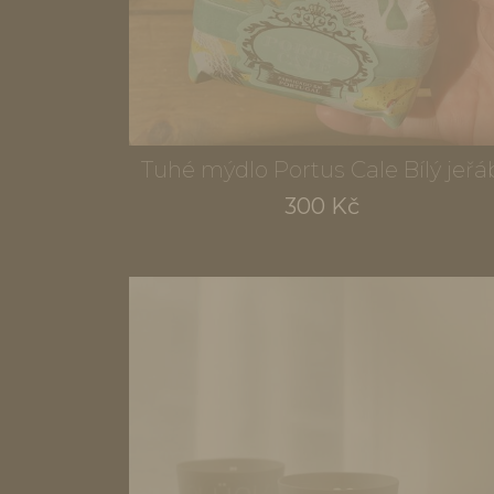
Tuhé mýdlo Portus Cale Bílý jeřá
300 Kč