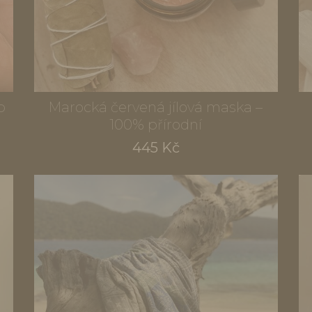
b
Marocká červená jílová maska –
100% přírodní
445 Kč