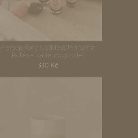
Persephone Goddess Perfume
Roller – parfémový roller
330 Kč