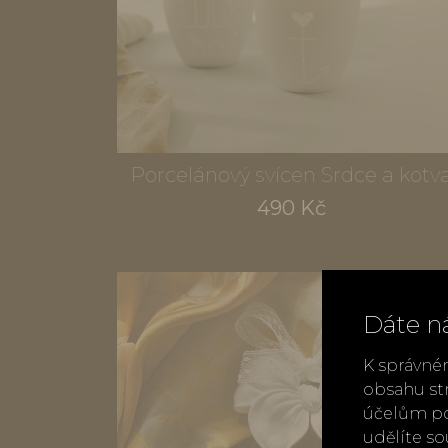
Porcelánový svícen Srdce a kotv
490 Kč
Dáte n
K správné
obsahu st
účelům po
udělíte s