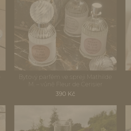
é
Bytový parfém ve spreji Mathilde
M. – vůně Fleur de Cerisier
390 Kč