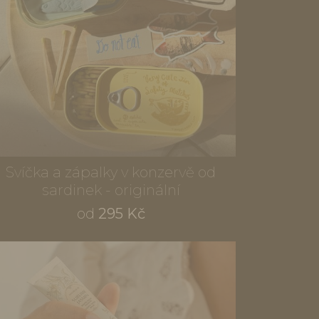
Svíčka a zápalky v konzervě od
sardinek - originální
od
295 Kč