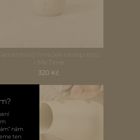
Kameninový hrneček na espresso
– Me Time
320 Kč
ím?
bení
vým
ímám“ nám
neme ten