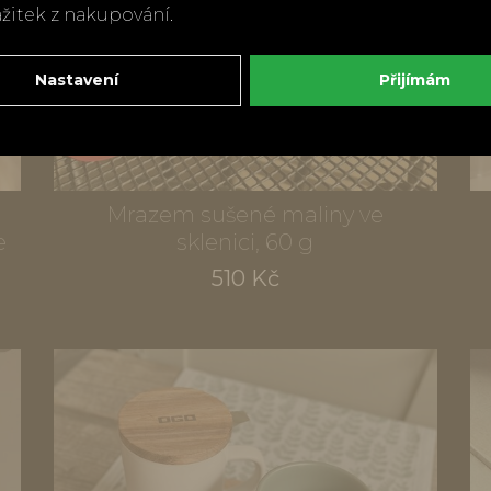
ážitek z nakupování.
Nastavení
Přijímám
Mrazem sušené maliny ve
e
sklenici, 60 g
510 Kč