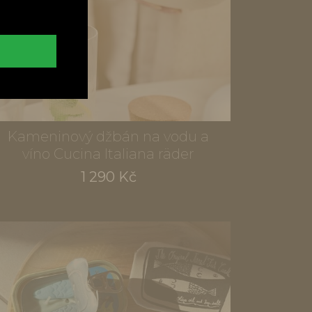
Kameninový džbán na vodu a
víno Cucina Italiana räder
1 290 Kč