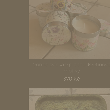
Vonná svíčka v plechu, květinov
motivy
370 Kč