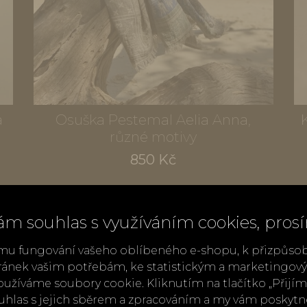
a
Osuška Pestemal Aelia Anna,
různé motivy
850 Kč
ám souhlas s využíváním cookies, pros
mu fungování vašeho oblíbeného e-shopu, k přizpůso
ránek vašim potřebám, ke statistickým a marketingo
užíváme soubory cookie. Kliknutím na tlačítko „Přij
ouhlas s jejich sběrem a zpracováním a my vám poskyt