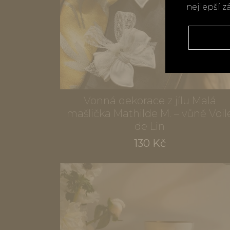
nejlepší z
Vonná dekorace z jílu Malá
mašlička Mathilde M. – vůně Voil
de Lin
130 Kč