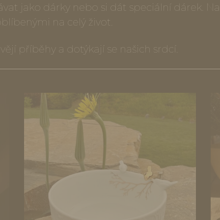
ávat jako dárky nebo si dát speciální dárek. 
blíbenými na celý život.
ějí příběhy a dotýkají se našich srdcí.