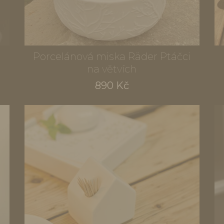
Porcelánová miska Räder Ptáčci
na větvích
890 Kč