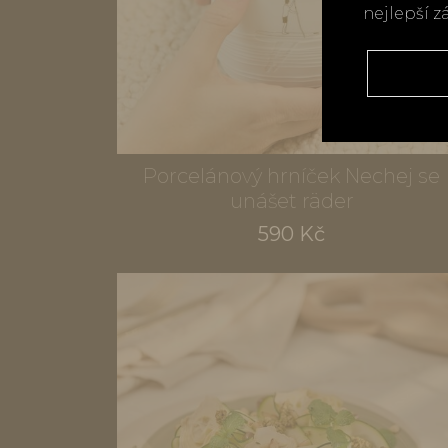
nejlepší z
Porcelánový hrníček Nechej se
unášet räder
590 Kč