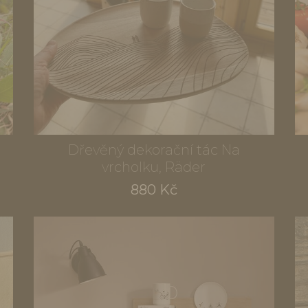
Dřevěný dekorační tác Na
vrcholku, Räder
880 Kč