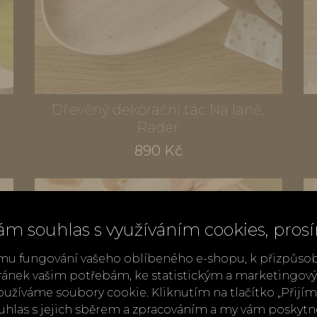
Dřevěný dekorační tác Na laně,
Räder
890 Kč
ám souhlas s využíváním cookies, pros
mu fungování vašeho oblíbeného e-shopu, k přizpůso
ránek vašim potřebám, ke statistickým a marketingo
užíváme soubory cookie. Kliknutím na tlačítko „Přij
ouhlas s jejich sběrem a zpracováním a my vám poskyt