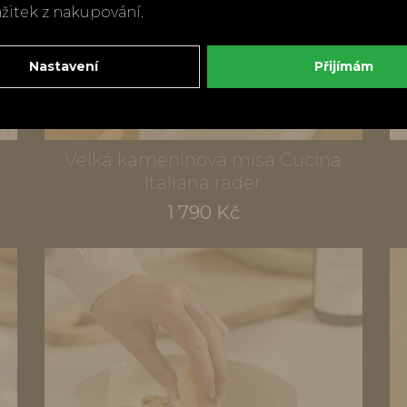
ážitek z nakupování.
Nastavení
Přijímám
Velká kameninová mísa Cucina
Italiana räder
1 790 Kč