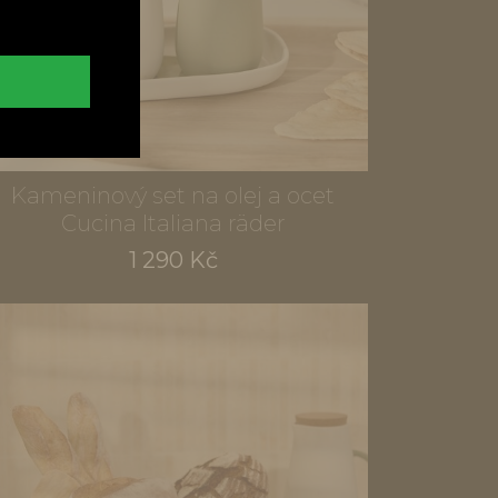
Kameninový set na olej a ocet
Cucina Italiana räder
1 290 Kč