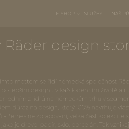
E-SHOP
SLUŽBY
NÁŠ P
 Räder design stor
tímto mottem se řídí německá společnost Räder 
 po lepším designu v každodenním životě a r
äder jedním z lídrů na německém trhu v segme
dem důraz na design, který 100% navrhuje vla
ů a řemeslné zpracování, velká část kolekcí je 
ako je dřevo, papír, sklo, porcelán. Tak vznikaj