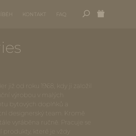
ŘÍBĚH
KONTAKT
FAQ
ies
již od roku 1968, kdy ji založil
uční výrobou v malých
ntu bytových doplňků a
stní designerský team. Kromě
stále vyráběna ručně. Pracuje se
í produkty, které je vždy