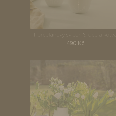
Porcelánový svícen Srdce a kotv
490 Kč