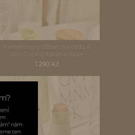
Kameninový džbán na vodu a
víno Cucina Italiana räder
1 290 Kč
ím?
bení
vým
ímám“ nám
neme ten