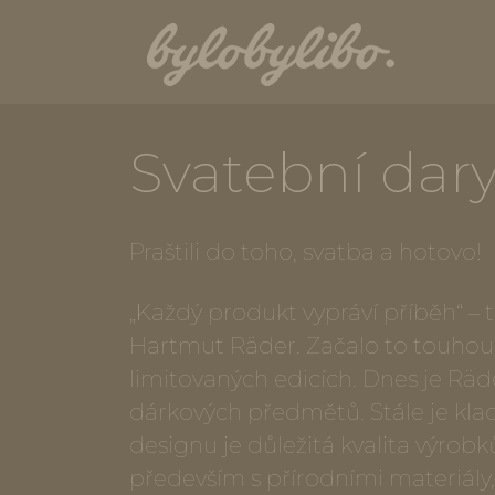
Svatební dary
Praštili do toho, svatba a hotovo!
„Každý produkt vypráví příběh“ – 
Hartmut Räder. Začalo to touhou
limitovaných edicích. Dnes je R
dárkových předmětů. Stále je kla
designu je důležitá kvalita výrobk
především s přírodními materiály, j