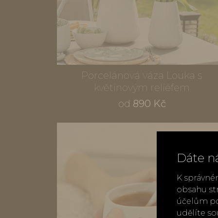
Porcelánová váza Louka s
květinovým reliéfem
od
890 Kč
Dáte n
K správné
obsahu st
účelům po
udělíte s